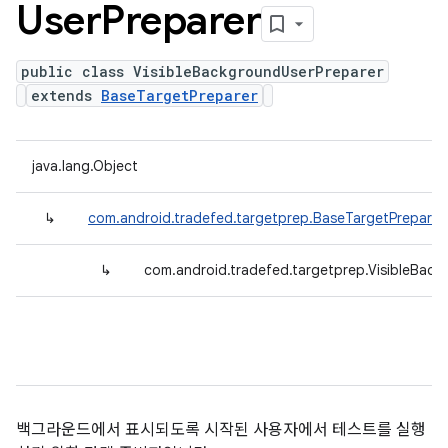
User
Preparer
public class VisibleBackgroundUserPreparer
extends
BaseTargetPreparer
java.lang.Object
↳
com.android.tradefed.targetprep.BaseTargetPreparer
↳
com.android.tradefed.targetprep.VisibleBack
백그라운드에서 표시되도록 시작된 사용자에서 테스트를 실행