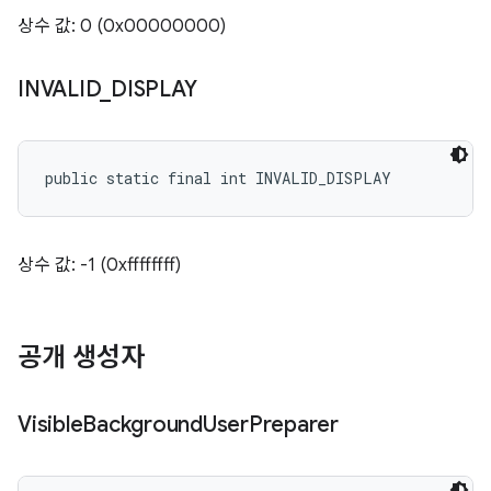
상수 값: 0 (0x00000000)
INVALID
_
DISPLAY
public static final int INVALID_DISPLAY
상수 값: -1 (0xffffffff)
공개 생성자
Visible
Background
User
Preparer