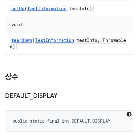
set
Up
(
Test
Information
test
Info)
void
tear
Down
(
Test
Information
test
Info
,
Throwable
e)
상수
DEFAULT
_
DISPLAY
public static final int DEFAULT_DISPLAY