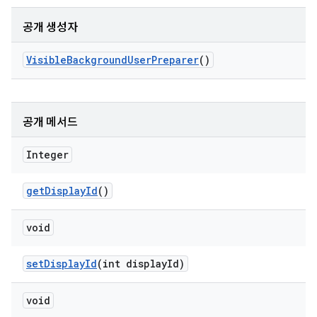
공개 생성자
Visible
Background
User
Preparer
()
공개 메서드
Integer
get
Display
Id
()
void
set
Display
Id
(int display
Id)
void