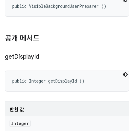
public VisibleBackgroundUserPreparer ()
공개 메서드
get
Display
Id
public Integer getDisplayId ()
반환 값
Integer