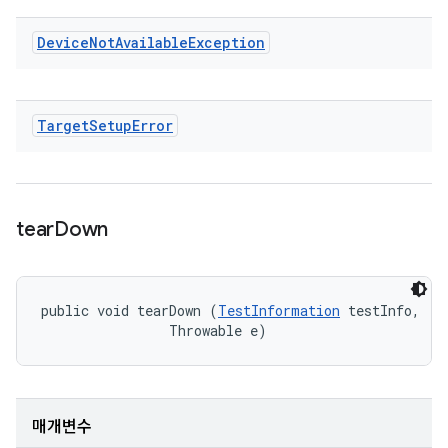
Device
Not
Available
Exception
Target
Setup
Error
tear
Down
public void tearDown (
TestInformation
 testInfo, 

                Throwable e)
매개변수