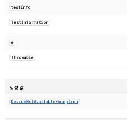
test
Info
Test
Information
e
Throwable
생성 값
Device
Not
Available
Exception