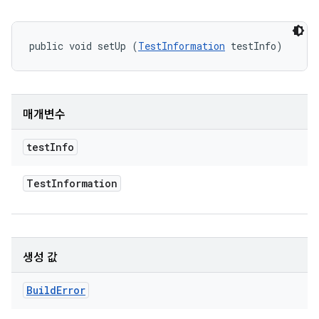
public void setUp (
TestInformation
 testInfo)
매개변수
test
Info
Test
Information
생성 값
Build
Error