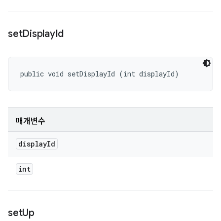
set
Display
Id
public void setDisplayId (int displayId)
매개변수
display
Id
int
set
Up