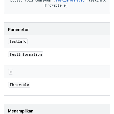
public void tearDown (
TestInformation
 testInfo, 

                Throwable e)
Parameter
test
Info
Test
Information
e
Throwable
Menampilkan