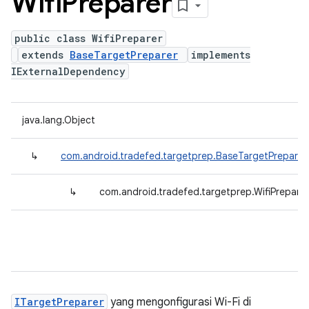
Wifi
Preparer
public class WifiPreparer
extends
BaseTargetPreparer
implements
IExternalDependency
java.lang.Object
↳
com.android.tradefed.targetprep.BaseTargetPreparer
↳
com.android.tradefed.targetprep.WifiPreparer
ITargetPreparer
yang mengonfigurasi Wi-Fi di