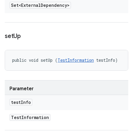
Set<External
Dependency>
set
Up
public void setUp (
TestInformation
 testInfo)
Parameter
test
Info
Test
Information