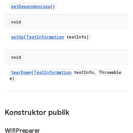
get
Dependencies
()
void
set
Up
(
Test
Information
test
Info)
void
tear
Down
(
Test
Information
test
Info
,
Throwable
e)
Konstruktor publik
Wifi
Preparer