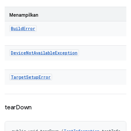
Menampilkan
Build
Error
Device
Not
Available
Exception
Target
Setup
Error
tear
Down