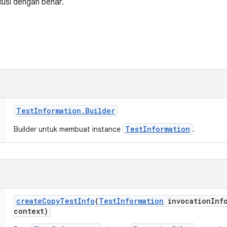
kusi dengan benar.
Test
Information
.
Builder
TestInformation
Builder untuk membuat instance
.
create
Copy
Test
Info
(
Test
Information
invocation
Inf
context)