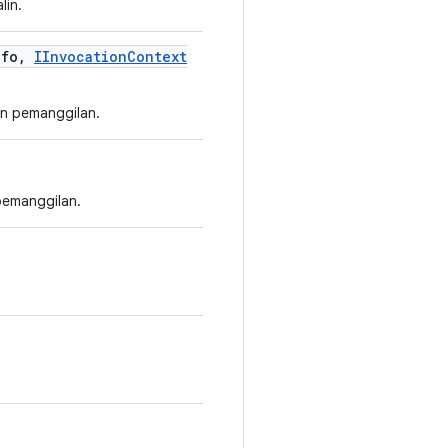
lin.
nfo
,
IInvocation
Context
n pemanggilan.
pemanggilan.