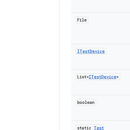
File
ITest
Device
List<
ITest
Device
>
boolean
static
Test