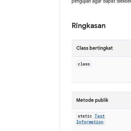
pengujian agar dapat diekse
Ringkasan
Class bertingkat
class
Metode publik
static
Test
Information