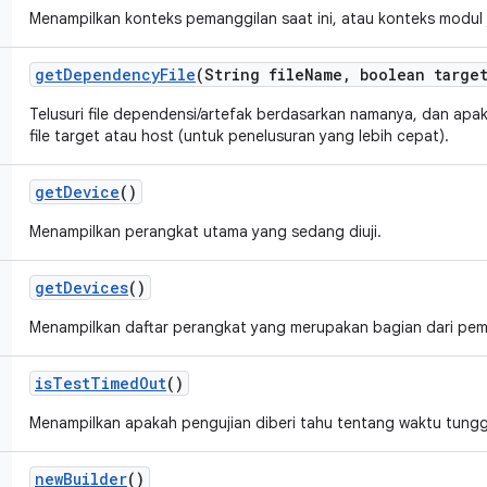
Menampilkan konteks pemanggilan saat ini, atau konteks modul j
get
Dependency
File
(String file
Name
,
boolean targe
Telusuri file dependensi/artefak berdasarkan namanya, dan apa
file target atau host (untuk penelusuran yang lebih cepat).
get
Device
()
Menampilkan perangkat utama yang sedang diuji.
get
Devices
()
Menampilkan daftar perangkat yang merupakan bagian dari pem
is
Test
Timed
Out
()
Menampilkan apakah pengujian diberi tahu tentang waktu tungg
new
Builder
()