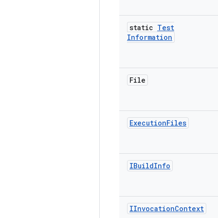
static
Test
Information
File
Execution
Files
IBuild
Info
IInvocation
Context