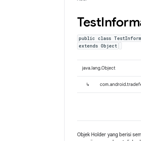
Test
Inform
public class TestInfor
extends Object
java.lang.Object
↳
com.android.tradefe
Objek Holder yang berisi se