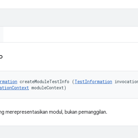
o
rmation
 createModuleTestInfo (
TestInformation
 invocation
ationContext
 moduleContext)
g merepresentasikan modul, bukan pemanggilan.