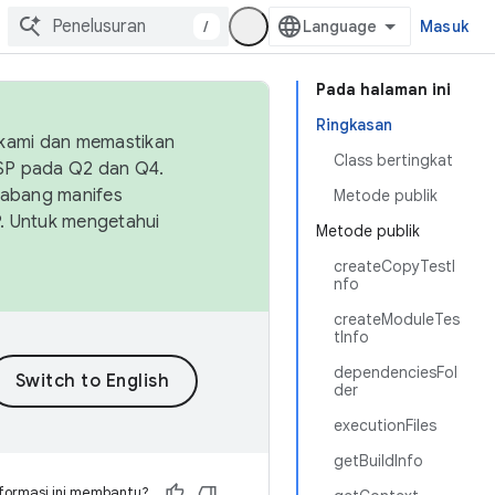
/
Masuk
Pada halaman ini
Ringkasan
 kami dan memastikan
Class bertingkat
OSP pada Q2 dan Q4.
Cabang manifes
Metode publik
SP. Untuk mengetahui
Metode publik
createCopyTestI
nfo
createModuleTes
tInfo
dependenciesFol
der
executionFiles
getBuildInfo
formasi ini membantu?