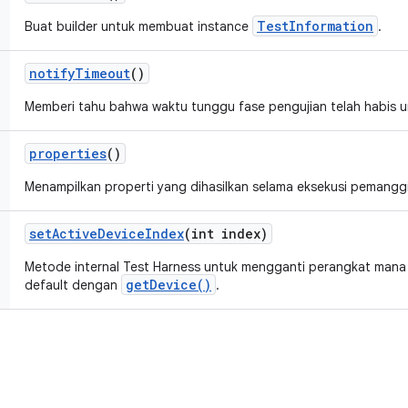
TestInformation
Buat builder untuk membuat instance
.
notify
Timeout
()
Memberi tahu bahwa waktu tunggu fase pengujian telah habis un
properties
()
Menampilkan properti yang dihasilkan selama eksekusi pemanggi
set
Active
Device
Index
(int index)
Metode internal Test Harness untuk mengganti perangkat mana 
getDevice()
default dengan
.