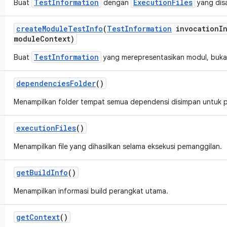
TestInformation
ExecutionFiles
Buat
dengan
yang disa
create
Module
Test
Info
(
Test
Information
invocation
I
module
Context)
TestInformation
Buat
yang merepresentasikan modul, buka
dependencies
Folder
()
Menampilkan folder tempat semua dependensi disimpan untuk 
execution
Files
()
Menampilkan file yang dihasilkan selama eksekusi pemanggilan.
get
Build
Info
()
Menampilkan informasi build perangkat utama.
get
Context
()