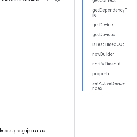
getContext
getDependencyF
ile
getDevice
getDevices
isTestTimedOut
newBuilder
notifyTimeout
properti
setActiveDeviceI
ndex
aksana pengujian atau