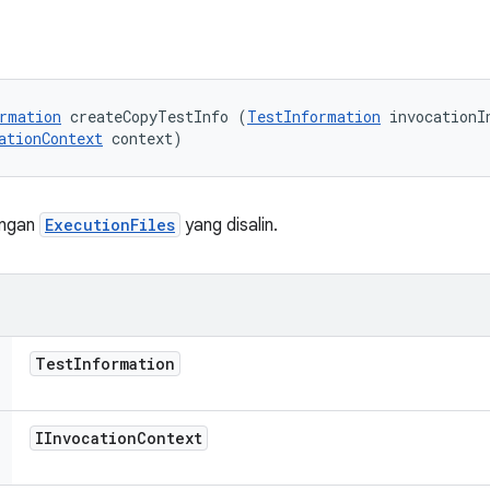
rmation
 createCopyTestInfo (
TestInformation
 invocationIn
ationContext
 context)
ngan
ExecutionFiles
yang disalin.
Test
Information
IInvocation
Context