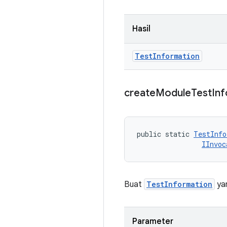
Hasil
Test
Information
create
Module
Test
Inf
public static 
TestInfo
IInvoc
Buat
TestInformation
yan
Parameter