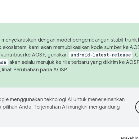
h
uk menyelaraskan dengan model pengembangan stabil trunk
tuk ekosistem, kami akan memublikasikan kode sumber ke A
kontribusi ke AOSP, gunakan
android-latest-release
. 
ase
akan selalu merujuk ke rilis terbaru yang dikirim ke AO
 lihat
Perubahan pada AOSP
.
gle menggunakan teknologi AI untuk menerjemahkan
a pilihan Anda. Terjemahan AI mungkin mengandung
Apakah in