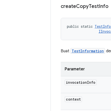
create
Copy
Test
Info
public static 
TestInfo
IInvoc
Buat
TestInformation
de
Parameter
invocation
Info
context