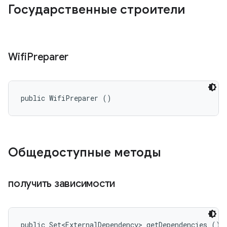
Государственные строители
Wifi
Preparer
public WifiPreparer ()
Общедоступные методы
получить зависимости
public Set<ExternalDependency> getDependencies ()