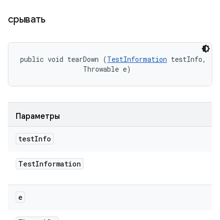
срывать
public void tearDown (
TestInformation
 testInfo, 

                Throwable e)
Параметры
test
Info
Test
Information
e