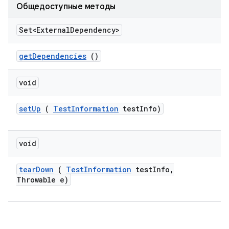
Общедоступные методы
Set<External
Dependency>
get
Dependencies
()
void
set
Up
(
Test
Information
test
Info)
void
tear
Down
(
Test
Information
test
Info
,
Throwable e)