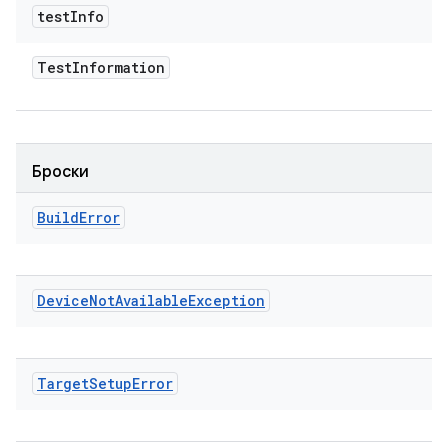
test
Info
Test
Information
Броски
Build
Error
Device
Not
Available
Exception
Target
Setup
Error