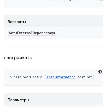
Возвраты
Set<External
Dependency>
настраивать
public void setUp (
TestInformation
 testInfo)
Параметры