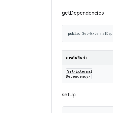
get
Dependencies
public Set<ExternalDep
การคืนสินค้า
Set<External
Dependency>
set
Up