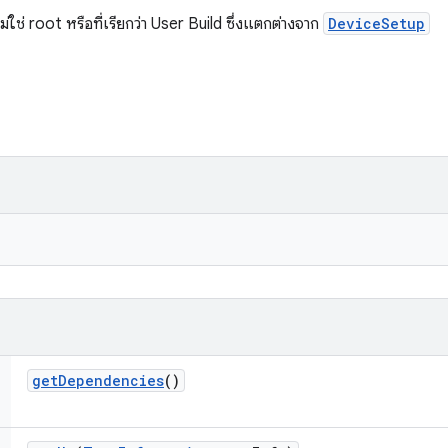
่ใช่ root หรือที่เรียกว่า User Build ซึ่งแตกต่างจาก
DeviceSetup
get
Dependencies
()