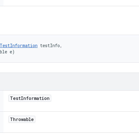
TestInformation
 testInfo, 

ble e)
Test
Information
Throwable