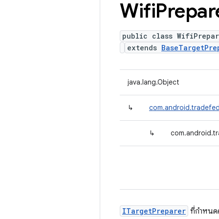
Wifi
Prepar
public class WifiPrepar
extends
BaseTargetPre
java.lang.Object
↳
com.android.tradefed
↳
com.android.tr
ITargetPreparer
ที่กำหนด