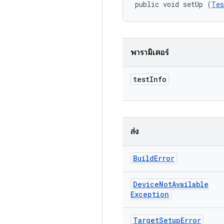
public void setUp (
Tes
พารามิเตอร์
test
Info
ส่ง
Build
Error
Device
Not
Available
Exception
Target
Setup
Error