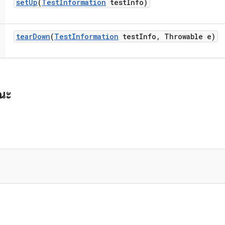
set
Up
(
Test
Information
test
Info)
tear
Down
(
Test
Information
test
Info
,
Throwable e)
รณะ
)