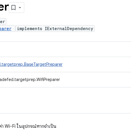
er
er
parer
implements IExternalDependency
.targetprep.BaseTargetPreparer
adefed.targetprep.WifiPreparer
ค่า Wi-Fi ในอุปกรณ์หากจำเป็น