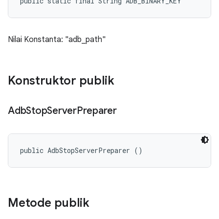
public static final String ADB_BINARY_KEY
Nilai Konstanta: "adb_path"
Konstruktor publik
Adb
Stop
Server
Preparer
public AdbStopServerPreparer ()
Metode publik