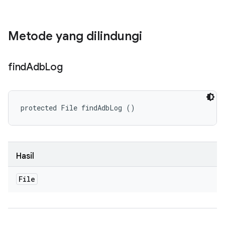
Metode yang dilindungi
find
Adb
Log
protected File findAdbLog ()
Hasil
File