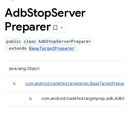
Adb
Stop
Server
Preparer
public class AdbStopServerPreparer
extends
BaseTargetPreparer
java.lang.Object
↳
com.android.tradefed.targetprep.BaseTargetPreparer
↳
com.android.tradefed.targetprep.adb.AdbSt