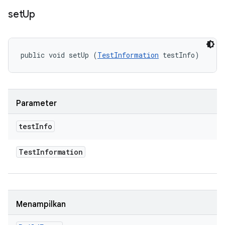
set
Up
public void setUp (
TestInformation
 testInfo)
Parameter
test
Info
Test
Information
Menampilkan