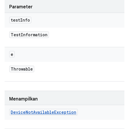
Parameter
test
Info
Test
Information
e
Throwable
Menampilkan
Device
Not
Available
Exception