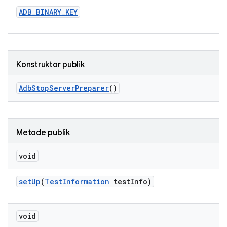
ADB
_
BINARY
_
KEY
Konstruktor publik
Adb
Stop
Server
Preparer
()
Metode publik
void
set
Up
(
Test
Information
test
Info)
void