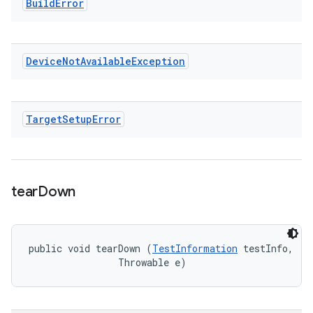
Build
Error
Device
Not
Available
Exception
Target
Setup
Error
tear
Down
public void tearDown (
TestInformation
 testInfo, 

                Throwable e)