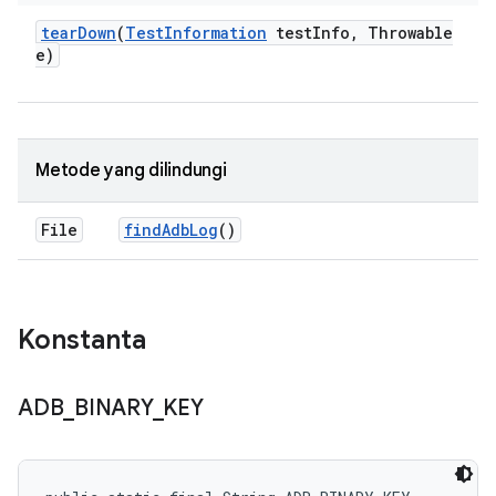
tear
Down
(
Test
Information
test
Info
,
Throwable
e)
Metode yang dilindungi
File
find
Adb
Log
()
Konstanta
ADB
_
BINARY
_
KEY