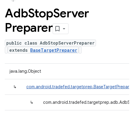
Adb
Stop
Server
Preparer
public class AdbStopServerPreparer
extends
BaseTargetPreparer
java.lang.Object
↳
com.android.tradefed.targetprep.BaseTargetPreparer
↳
com.android.tradefed.targetprep.adb.AdbSt