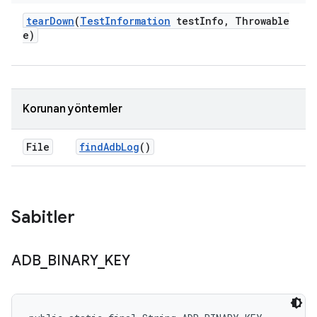
tear
Down
(
Test
Information
test
Info
,
Throwable
e)
Korunan yöntemler
File
find
Adb
Log
()
Sabitler
ADB
_
BINARY
_
KEY