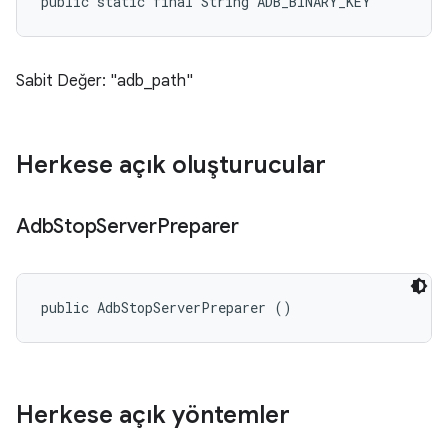
public static final String ADB_BINARY_KEY
Sabit Değer: "adb_path"
Herkese açık oluşturucular
Adb
Stop
Server
Preparer
public AdbStopServerPreparer ()
Herkese açık yöntemler