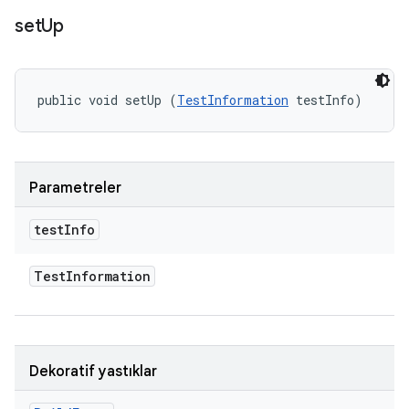
set
Up
public void setUp (
TestInformation
 testInfo)
Parametreler
test
Info
Test
Information
Dekoratif yastıklar