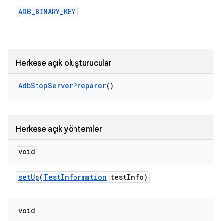
ADB
_
BINARY
_
KEY
Herkese açık oluşturucular
Adb
Stop
Server
Preparer
()
Herkese açık yöntemler
void
set
Up
(
Test
Information
test
Info)
void