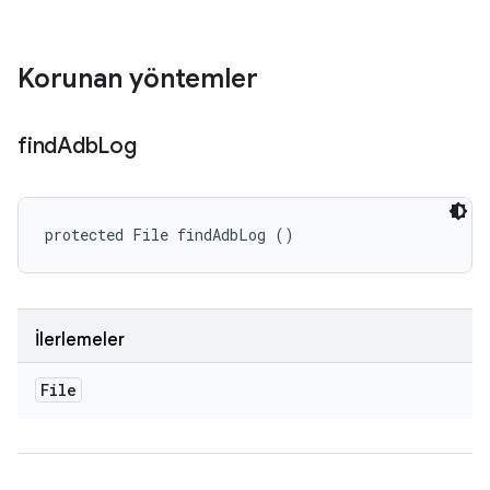
Korunan yöntemler
find
Adb
Log
protected File findAdbLog ()
İlerlemeler
File