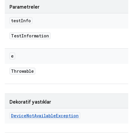
Parametreler
test
Info
Test
Information
e
Throwable
Dekoratif yastıklar
Device
Not
Available
Exception