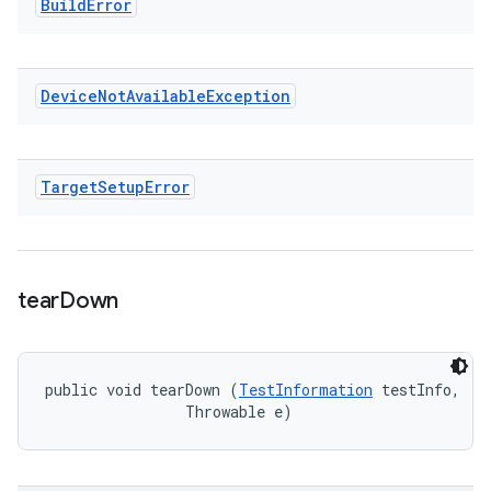
Build
Error
Device
Not
Available
Exception
Target
Setup
Error
tear
Down
public void tearDown (
TestInformation
 testInfo, 

                Throwable e)