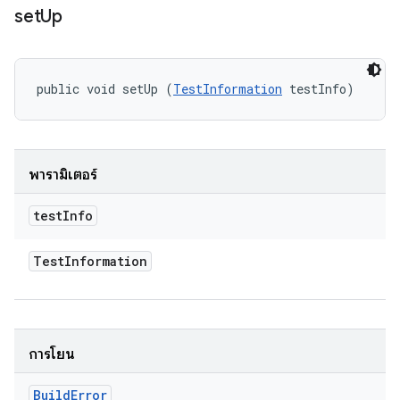
set
Up
public void setUp (
TestInformation
 testInfo)
พารามิเตอร์
test
Info
Test
Information
การโยน
Build
Error