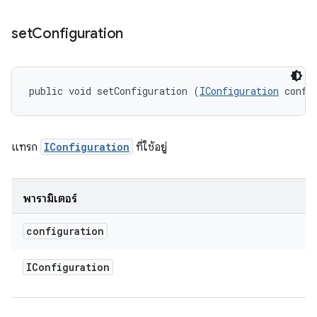
set
Configuration
public void setConfiguration (
IConfiguration
 confi
แทรก
IConfiguration
ที่ใช้อยู่
พารามิเตอร์
configuration
IConfiguration