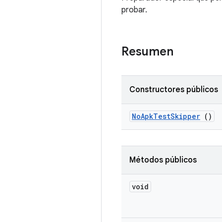
probar.
Resumen
Constructores públicos
No
Apk
Test
Skipper
()
Métodos públicos
void