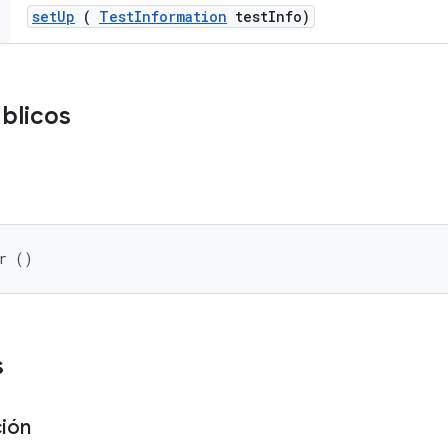
set
Up
(
Test
Information
test
Info)
úblicos
er ()
s
ción