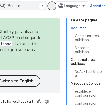
/
Acceder
En esta página
Resumen
table y garantizar la
Constructores
 el AOSP en el segundo
públicos
elease
. La rama del
Métodos
ente que se envió al
públicos
Constructores
públicos
NoApkTestSkipp
er
Métodos públicos
establecer
configuración
¿Te ha resultado útil?
configuración