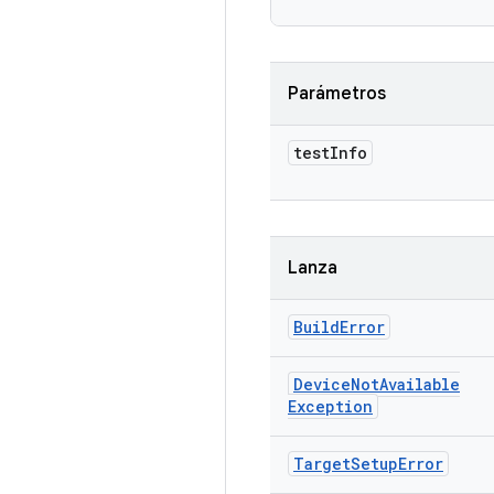
Parámetros
test
Info
Lanza
Build
Error
Device
Not
Available
Exception
Target
Setup
Error