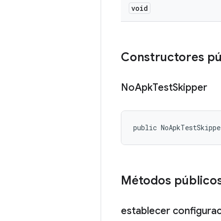
void
Constructores p
No
Apk
Test
Skipper
public NoApkTestSkipp
Métodos público
establecer configura