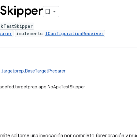
Skipper
pkTestSkipper
parer
implements
IConfigurationReceiver
.targetprep.BaseTargetPreparer
radefed.targetprep.app.NoApkTestSkipper
mite saltarse una invocación por completo (preparación y pru