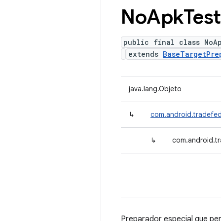
No
Apk
Test
public final class NoA
extends
BaseTargetPre
java.lang.Objeto
↳
com.android.tradefed
↳
com.android.t
Preparador especial que per