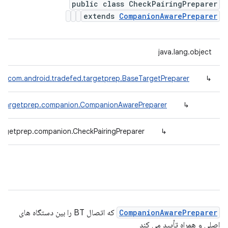
public class CheckPairingPreparer
extends
CompanionAwarePreparer
java.lang.object
com.android.tradefed.targetprep.BaseTargetPreparer
↳
d.targetprep.companion.CompanionAwarePreparer
↳
argetprep.companion.CheckPairingPreparer
↳
CompanionAwarePreparer
که اتصال BT را بین دستگاه های
اصلی و همراه تأیید می کند