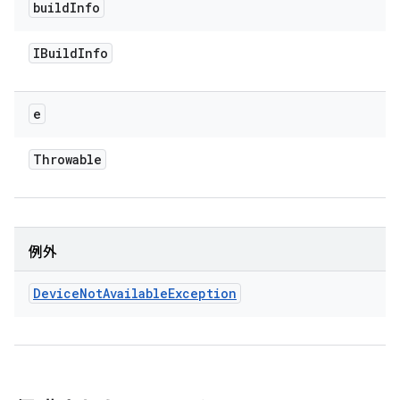
build
Info
IBuild
Info
e
Throwable
例外
Device
Not
Available
Exception