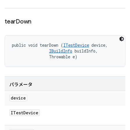
tear
Down
public void tearDown (
ITestDevice
 device, 

IBuildInfo
 buildInfo, 

                Throwable e)
パラメータ
device
ITest
Device