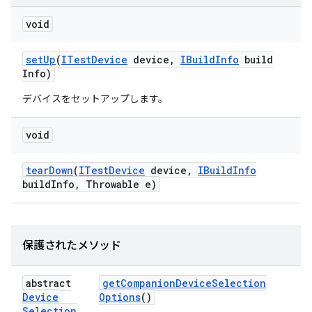
void
set
Up
(
ITest
Device
device
,
IBuild
Info
build
Info)
デバイスをセットアップします。
void
tear
Down
(
ITest
Device
device
,
IBuild
Info
build
Info
,
Throwable e)
保護されたメソッド
abstract
get
Companion
Device
Selection
Device
Options
()
Selection