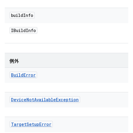
build
Info
IBuild
Info
例外
Build
Error
Device
Not
Available
Exception
Target
Setup
Error