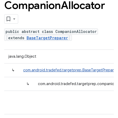
Companion
Allocator
public abstract class CompanionAllocator
extends
BaseTargetPreparer
java.lang.Object
↳
com.android.tradefed.targetprep.BaseTargetPreparer
↳
com.android.tradefed.targetprep.companion