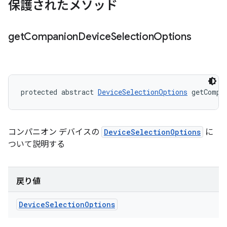
保護されたメソッド
get
Companion
Device
Selection
Options
protected abstract 
DeviceSelectionOptions
 getCompa
コンパニオン デバイスの
DeviceSelectionOptions
に
ついて説明する
戻り値
Device
Selection
Options