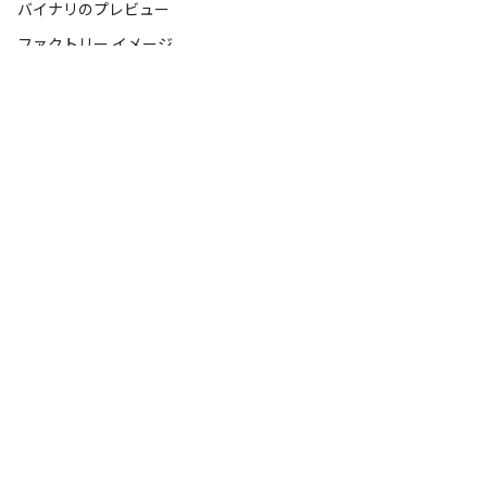
バイナリのプレビュー
ファクトリー イメージ
ドライバのバイナリ
つながる
X の @Android
X の @AndroidDev
Android ブログ
Google セキュリティ ブログ
Google グループの「プラットフォーム」トピック
Google グループの「ビルド」トピック
Google グループの「移植」トピック
ヘルプ
Android ヘルプセンター