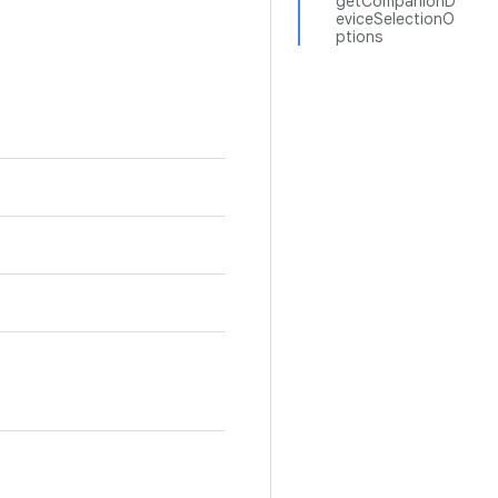
getCompanionD
eviceSelectionO
ptions