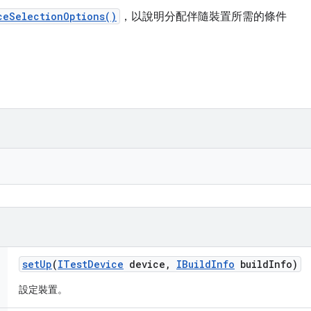
ceSelectionOptions()
，以說明分配伴隨裝置所需的條件
set
Up
(
ITest
Device
device
,
IBuild
Info
build
Info)
設定裝置。