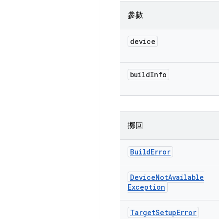
參數
device
build
Info
擲回
Build
Error
Device
Not
Available
Exception
Target
Setup
Error