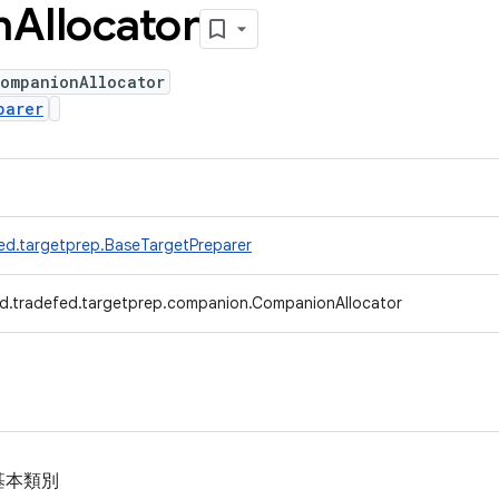
n
Allocator
CompanionAllocator
parer
ed.targetprep.BaseTargetPreparer
d.tradefed.targetprep.companion.CompanionAllocator
基本類別