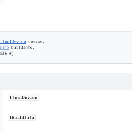
ITestDevice
 device, 

Info
 buildInfo, 

ble e)
ITest
Device
IBuild
Info