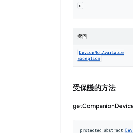
e
擲回
Device
Not
Available
Exception
受保護的方法
get
Companion
Devic
protected abstract 
Dev