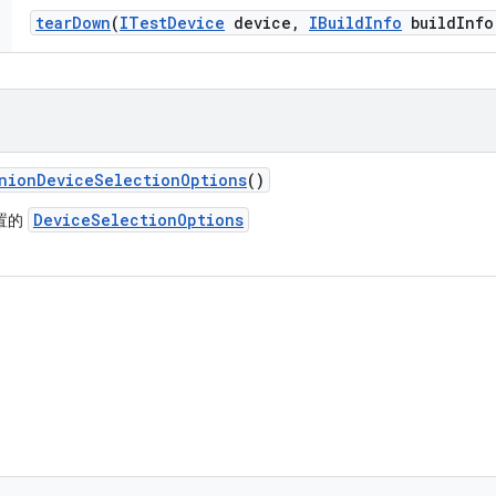
tear
Down
(
ITest
Device
device
,
IBuild
Info
build
Info
nion
Device
Selection
Options
()
DeviceSelectionOptions
置的