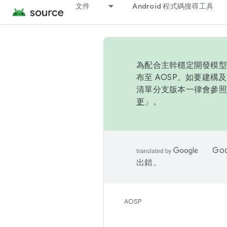
文件
Android 程式碼搜尋工具
為配合主幹穩定開發模型，
布至 AOSP。如要建構及
清單分支版本一律會參照推
更
」。
Go
出錯。
AOSP