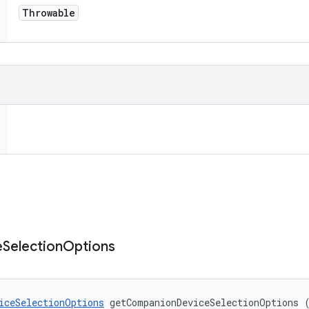
Throwable
e
Selection
Options
iceSelectionOptions
 getCompanionDeviceSelectionOptions 