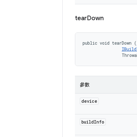
tear
Down
public void tearDown (
IBuild
                Throwa
參數
device
build
Info