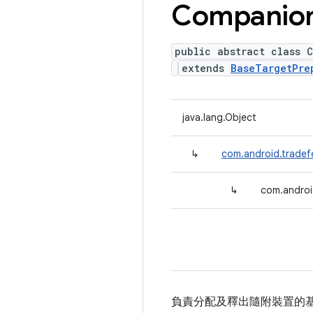
Companio
public abstract class 
extends
BaseTargetPre
java.lang.Object
↳
com.android.tradef
↳
com.androi
負責分配及釋出隨附裝置的