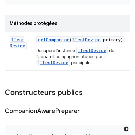
Méthodes protégées
ITest
get
Companion
(
ITest
Device
primary)
Device
ITestDevice
Récupère l'instance
de
l'appareil compagnon allouée pour
ITestDevice
l'
principale.
Constructeurs publics
Companion
Aware
Preparer