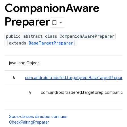
Companion
Aware
Preparer
public abstract class CompanionAwarePreparer
extends
BaseTargetPreparer
java.lang.Object
↳
com.android.tradefed.targetprep.BaseTargetPreparer
↳
com.android.tradefed.targetprep.companion
Sous-classes directes connues
CheckPairingPreparer