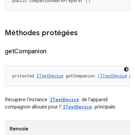
public CompanionAwarePreparer ()
Méthodes protégées
get
Companion
protected 
ITestDevice
 getCompanion (
ITestDevice
 pr
Récupère l'instance
ITestDevice
de l'appareil
compagnon allouée pour l'
ITestDevice
principale.
Renvoie