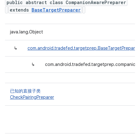
public abstract class CompanionAwarePreparer
extends
BaseTargetPreparer
java.lang.Object
↳
com.android.tradefed.targetprep.BaseTargetPreparer
↳
com.android.tradefed.targetprep.companion
已知的直接子类
CheckPairingPreparer