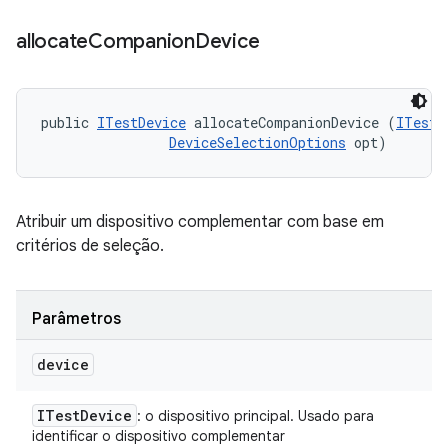
allocate
Companion
Device
public 
ITestDevice
 allocateCompanionDevice (
ITestD
DeviceSelectionOptions
 opt)
Atribuir um dispositivo complementar com base em
critérios de seleção.
Parâmetros
device
ITest
Device
: o dispositivo principal. Usado para
identificar o dispositivo complementar