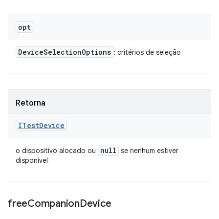
opt
Device
Selection
Options
: critérios de seleção
Retorna
ITest
Device
null
o dispositivo alocado ou
se nenhum estiver
disponível
free
Companion
Device