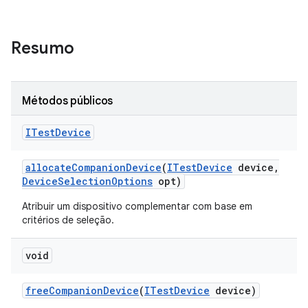
Resumo
Métodos públicos
ITest
Device
allocate
Companion
Device
(
ITest
Device
device
,
Device
Selection
Options
opt)
Atribuir um dispositivo complementar com base em
critérios de seleção.
void
free
Companion
Device
(
ITest
Device
device)