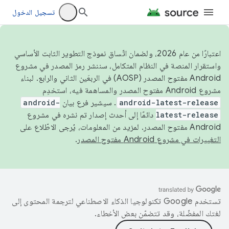
تسجيل الدخول
اعتبارًا من عام 2026، ولضمان اتّساق نموذج التطوير الثابت الأساسي
واستقرار المنصة في النظام المتكامل، سننشر رمز المصدر في مشروع
Android مفتوح المصدر (AOSP) في الربعَين الثاني والرابع. لبناء
مشروع Android مفتوح المصدر والمساهمة فيه، استخدِم
android-latest-release
. سيشير فرع بيان
android-
latest-release
دائمًا إلى أحدث إصدار تم نشره في مشروع
Android مفتوح المصدر. لمزيد من المعلومات، يُرجى الاطّلاع على
التغييرات في مشروع Android مفتوح المصدر
.
تستخدم Google تكنولوجيا الذكاء الاصطناعي لترجمة المحتوى إلى
لغتك المفضّلة، وقد تتضمّن بعض الأخطاء.