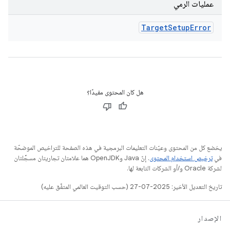
عمليات الرمي
Target
Setup
Error
هل كان المحتوى مفيدًا؟
يخضع كل من المحتوى وعيّنات التعليمات البرمجية في هذه الصفحة للتراخيص الموضحّة
في
ترخيص استخدام المحتوى
. إنّ Java وOpenJDK هما علامتان تجاريتان مسجَّلتان
لشركة Oracle و/أو الشركات التابعة لها.
تاريخ التعديل الأخير: 2025-07-27 (حسب التوقيت العالمي المتفَّق عليه)
الإصدار