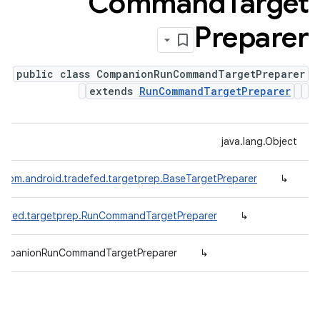
Command
Target
Preparer
public class CompanionRunCommandTargetPreparer
extends
RunCommandTargetPreparer
java.lang.Object
com.android.tradefed.targetprep.BaseTargetPreparer
↳
adefed.targetprep.RunCommandTargetPreparer
↳
CompanionRunCommandTargetPreparer
↳