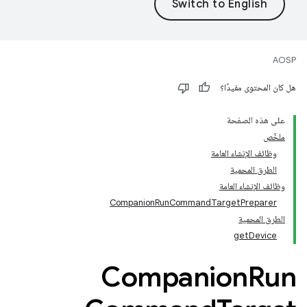
AOSP
هل كان المحتوى مفيدًا؟
على هذه الصفحة
ملخّص
وظائف الإنشاء العامة
الطرق المحمية
وظائف الإنشاء العامة
CompanionRunCommandTargetPreparer
الطرق المحمية
getDevice
Companion
Run