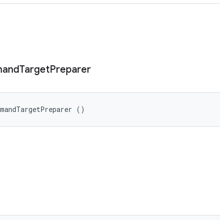
and
Target
Preparer
mmandTargetPreparer ()