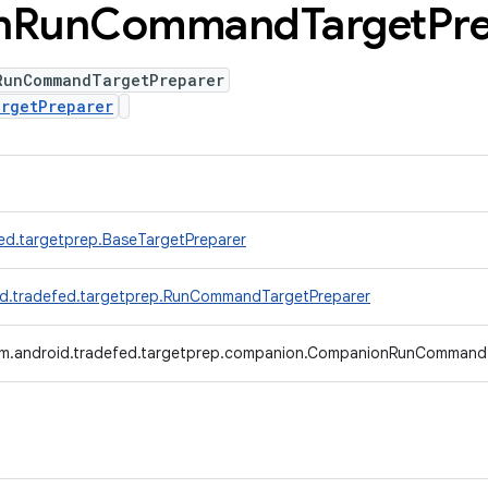
n
Run
Command
Target
Pr
RunCommandTargetPreparer
rgetPreparer
ed.targetprep.BaseTargetPreparer
d.tradefed.targetprep.RunCommandTargetPreparer
m.android.tradefed.targetprep.companion.CompanionRunCommand