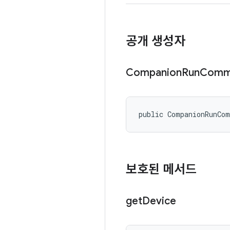
공개 생성자
Companion
Run
Comm
public CompanionRunCo
보호된 메서드
get
Device