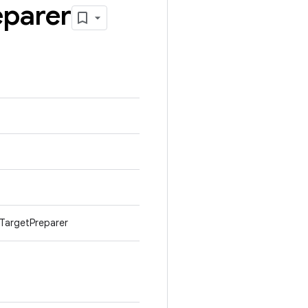
eparer
TargetPreparer