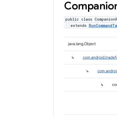
Companio
public class Companion
extends
RunCommandTa
java.lang.Object
↳
com.android.tradef
↳
com.androi
↳
co