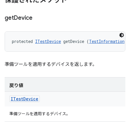
保護されたメソッド
get
Device
protected 
ITestDevice
 getDevice (
TestInformation
 t
準備ツールを適用するデバイスを返します。
戻り値
ITest
Device
準備ツールを適用するデバイス。