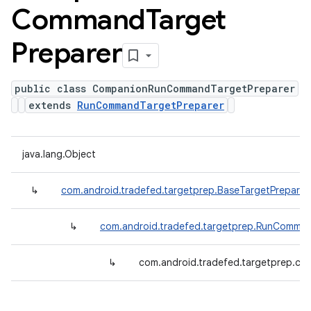
Command
Target
Preparer
public class CompanionRunCommandTargetPreparer
extends
RunCommandTargetPreparer
java.lang.Object
↳
com.android.tradefed.targetprep.BaseTargetPreparer
↳
com.android.tradefed.targetprep.RunComman
↳
com.android.tradefed.targetprep.