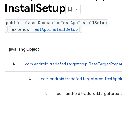
Install
Setup
public class CompanionTestAppInstallSetup
extends
TestAppInstallSetup
java.lang.Object
↳
com.android.tradefed.targetprep.BaseTargetPreparer
↳
com.android.tradefed.targetprep.TestAppInst
↳
com.android.tradefed.targetprep.co