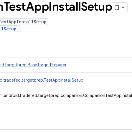
n
Test
App
Install
Setup
TestAppInstallSetup
llSetup
ed.targetprep.BaseTargetPreparer
d.tradefed.targetprep.TestAppInstallSetup
m.android.tradefed.targetprep.companion.CompanionTestAppInstal