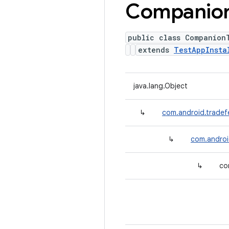
Companio
public class Companion
extends
TestAppInsta
java.lang.Object
↳
com.android.tradef
↳
com.androi
↳
co