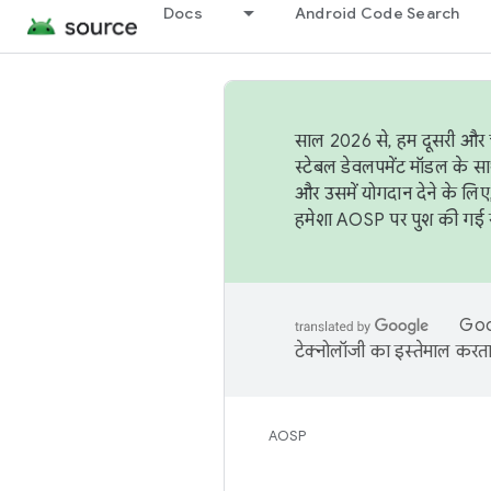
Docs
Android Code Search
साल 2026 से, हम दूसरी और च
स्टेबल डेवलपमेंट मॉडल के सा
और उसमें योगदान देने के लिए
हमेशा AOSP पर पुश की गई सब
Goog
टेक्नोलॉजी का इस्तेमाल करता 
AOSP