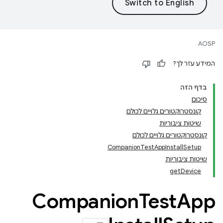
AOSP
המידע עזר לך?
בדף הזה
סיכום
קונסטרוקטורים גלויים לכולם
שיטות ציבוריות
קונסטרוקטורים גלויים לכולם
CompanionTestAppInstallSetup
שיטות ציבוריות
getDevice
Companion
Test
App