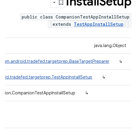
Install
Setup
public class CompanionTestAppInstallSetup
extends
TestAppInstallSetup
java.lang.Object
com.android.tradefed.targetprep.BaseTargetPreparer
↳
roid.tradefed.targetprep.TestAppInstallSetup
↳
panion.CompanionTestAppInstallSetup
↳