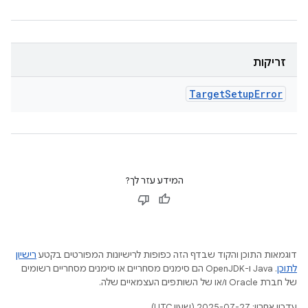
זריקות
Target
Setup
Error
המידע עזר לך?
דוגמאות התוכן והקוד שבדף הזה כפופות לרישיונות המפורטים בקטע
רישיון
לתוכן
.‏ Java ו-OpenJDK הם סימנים מסחריים או סימנים מסחריים רשומים
של חברת Oracle ו/או של השותפים העצמאיים שלה.
עדכון אחרון: 2025-07-27 (שעון UTC).