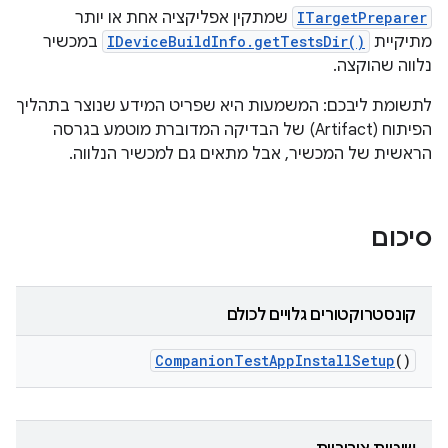
ITargetPreparer
שמתקין אפליקציה אחת או יותר
מתיקיית
IDeviceBuildInfo.getTestsDir()
במכשיר
נלווה שהוקצה.
לתשומת ליבכם: המשמעות היא שפריט המידע שנוצר בתהליך
הפיתוח (Artifact) של הבדיקה המדוברת מוטמע בגרסה
הראשית של המכשיר, אבל מתאים גם למכשיר הנלווה.
סיכום
קונסטרוקטורים גלויים לכולם
Companion
Test
App
Install
Setup
()