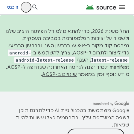
היכנס
החל משנת 2026, כדי להתאים למודל הפיתוח היציב שלנו
ולשמור על יציבות הפלטפורמה בסביבה העסקית,
נפרסם קוד מקור ב-AOSP ברבעון השני וברבעון הרביעי.
כדי ליצור ולתרום ל-AOSP, צריך להשתמש ב-
android-
latest-release
. הענף
android-latest-release
manifest תמיד יפנה לגרסה האחרונה שנדחפה ל-AOSP.
מידע נוסף זמין במאמר
שינויים ב-AOSP
.
‫Google משתמשת בטכנולוגיית AI כדי לתרגם תוכן
לשפה המועדפת עליך. בתרגומים כאלו עשויות להיות
שגיאות.