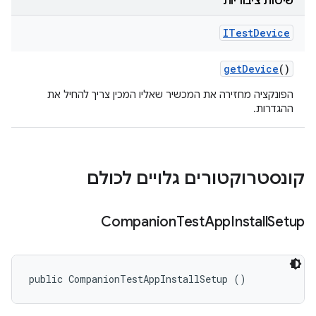
שיטות ציבוריות
ITest
Device
get
Device
()
הפונקציה מחזירה את המכשיר שאליו המכין צריך להחיל את
ההגדרות.
קונסטרוקטורים גלויים לכולם
Companion
Test
App
Install
Setup
public CompanionTestAppInstallSetup ()