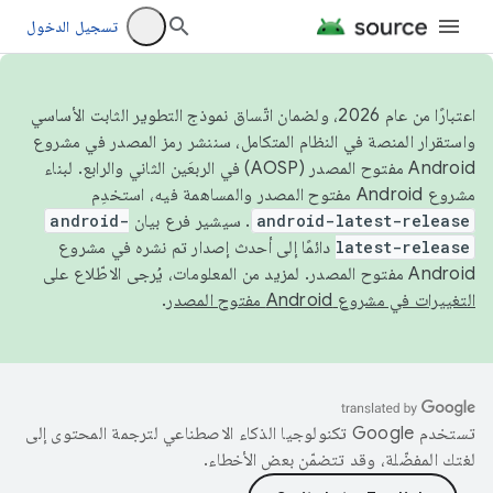
تسجيل الدخول
اعتبارًا من عام 2026، ولضمان اتّساق نموذج التطوير الثابت الأساسي
واستقرار المنصة في النظام المتكامل، سننشر رمز المصدر في مشروع
Android مفتوح المصدر (AOSP) في الربعَين الثاني والرابع. لبناء
مشروع Android مفتوح المصدر والمساهمة فيه، استخدِم
android-latest-release
. سيشير فرع بيان
android-
latest-release
دائمًا إلى أحدث إصدار تم نشره في مشروع
Android مفتوح المصدر. لمزيد من المعلومات، يُرجى الاطّلاع على
التغييرات في مشروع Android مفتوح المصدر
.
تستخدم Google تكنولوجيا الذكاء الاصطناعي لترجمة المحتوى إلى
لغتك المفضّلة، وقد تتضمّن بعض الأخطاء.