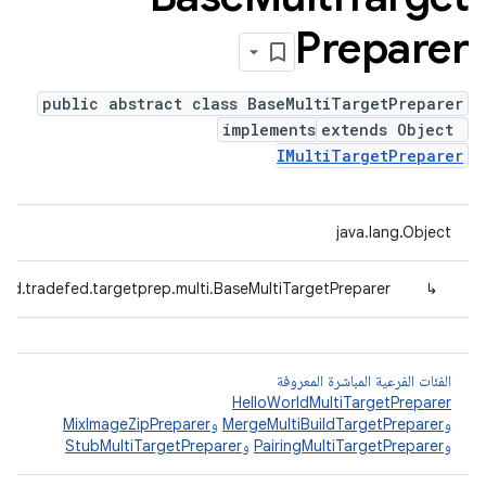
Preparer
public abstract class BaseMultiTargetPreparer
implements
extends Object
IMultiTargetPreparer
java.lang.Object
id.tradefed.targetprep.multi.BaseMultiTargetPreparer
↳
الفئات الفرعية المباشرة المعروفة
HelloWorldMultiTargetPreparer
و
MergeMultiBuildTargetPreparer
و
MixImageZipPreparer
و
PairingMultiTargetPreparer
و
StubMultiTargetPreparer