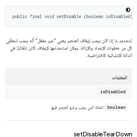
public final void setDisable (boolean isDisabled)
لتحديد ما إذا كان يجب إيقاف العنصر يعني "غير مفعّل" أنّه يجب تخطّي
كل من خطوات الإعداد والإزالة. يمكن استخدامها لإيقاف كائن تلقائيًا في
الدالة الإنشائية الافتراضية.
المعلمات
is
Disabled
boolean
: الحالة التي يجب وضع العنصر فيها
set
Disable
Tear
Down