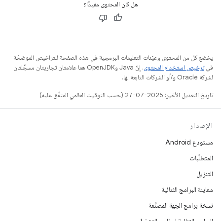
هل كان المحتوى مفيدًا؟
يخضع كل من المحتوى وعيّنات التعليمات البرمجية في هذه الصفحة للتراخيص الموضحّة
في
ترخيص استخدام المحتوى
. إنّ Java وOpenJDK هما علامتان تجاريتان مسجَّلتان
لشركة Oracle و/أو الشركات التابعة لها.
تاريخ التعديل الأخير: 2025-07-27 (حسب التوقيت العالمي المتفَّق عليه)
الإصدار
مستودع Android
المتطلّبات
التنزيل
معاينة البرامج الثنائية
نسخة برامج الجهة المصنِّعة