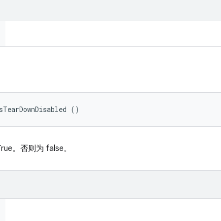
sTearDownDisabled ()
e。否则为 false。