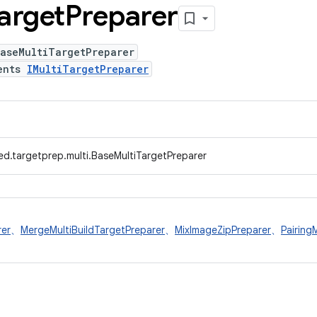
arget
Preparer
BaseMultiTargetPreparer
ents
IMultiTargetPreparer
ed.targetprep.multi.BaseMultiTargetPreparer
rer
、
MergeMultiBuildTargetPreparer
、
MixImageZipPreparer
、
Pairing