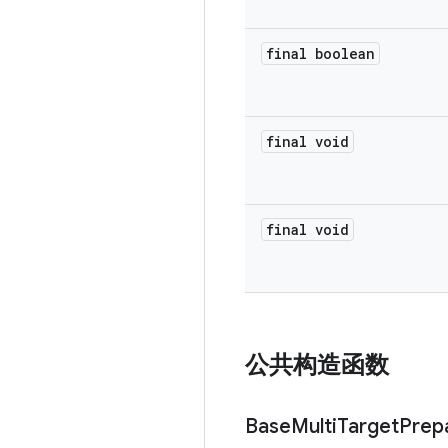
final boolean
final void
final void
公共构造函数
Base
Multi
Target
Prep