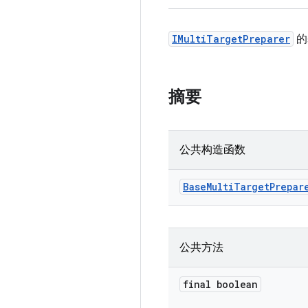
IMultiTargetPreparer
的
摘要
公共构造函数
Base
Multi
Target
Prepar
公共方法
final boolean