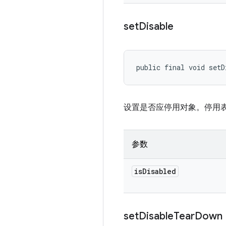
set
Disable
public final void setD
设置是否应停用对象。停用
参数
is
Disabled
set
Disable
Tear
Down