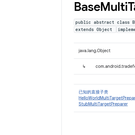
Base
Multi
T
public abstract class 
extends Object
implem
java.lang.Object
↳
com.android.tradef
已知的直接子类
HelloWorldMultiTargetPrepa
StubMultiTargetPreparer