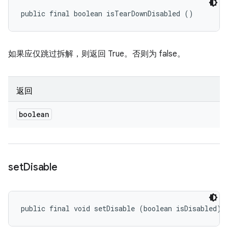
public final boolean isTearDownDisabled ()
如果应仅跳过拆解，则返回 True。否则为 false。
返回
boolean
set
Disable
public final void setDisable (boolean isDisabled)