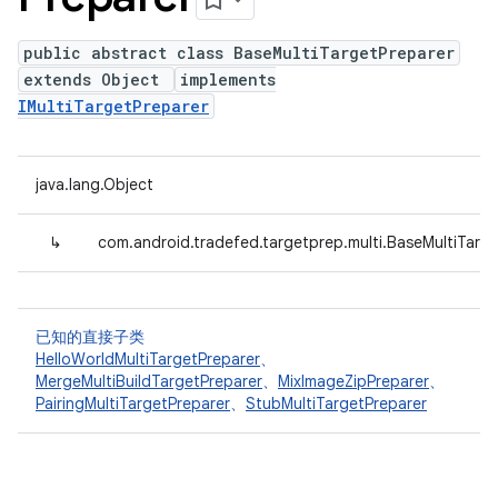
public abstract class BaseMultiTargetPreparer
extends Object
implements
IMultiTargetPreparer
java.lang.Object
↳
com.android.tradefed.targetprep.multi.BaseMultiTarg
已知的直接子类
HelloWorldMultiTargetPreparer
、
MergeMultiBuildTargetPreparer
、
MixImageZipPreparer
、
PairingMultiTargetPreparer
、
StubMultiTargetPreparer