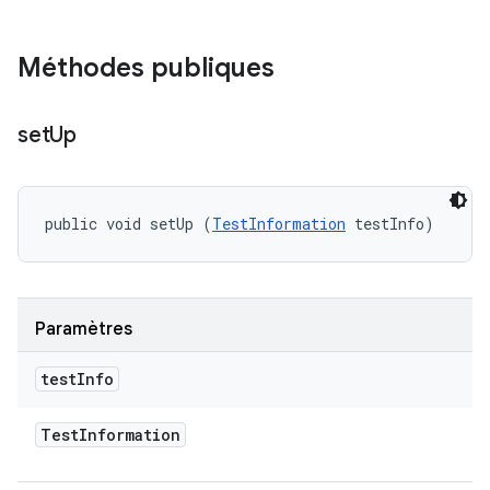
Méthodes publiques
set
Up
public void setUp (
TestInformation
 testInfo)
Paramètres
test
Info
Test
Information