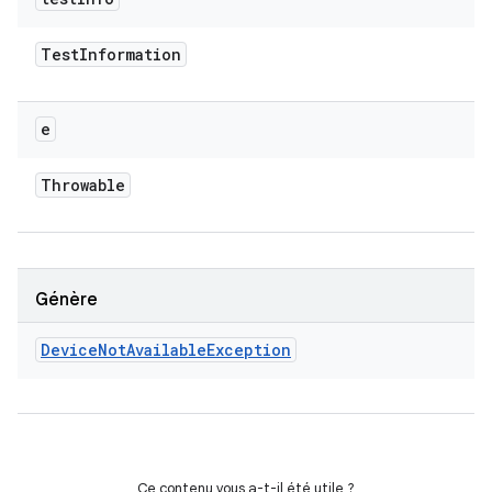
Test
Information
e
Throwable
Génère
Device
Not
Available
Exception
Ce contenu vous a-t-il été utile ?