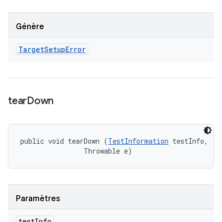
Génère
Target
Setup
Error
tear
Down
public void tearDown (
TestInformation
 testInfo, 

                Throwable e)
Paramètres
test
Info