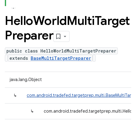
Hello
World
Multi
Target
Preparer
public class HelloWorldMultiTargetPreparer
extends
BaseMultiTargetPreparer
java.lang.Object
↳
com.android.tradefed.targetprep.multi.BaseMultiTarg
↳
com.android.tradefed.targetprep.multi.HelloW