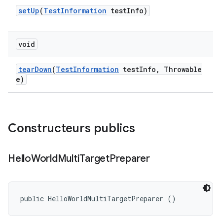
set
Up
(
Test
Information
test
Info)
void
tear
Down
(
Test
Information
test
Info
,
Throwable
e)
Constructeurs publics
Hello
World
Multi
Target
Preparer
public HelloWorldMultiTargetPreparer ()