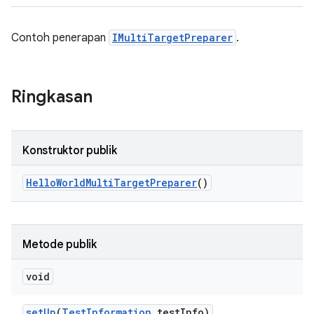
Contoh penerapan
IMultiTargetPreparer
.
Ringkasan
Konstruktor publik
Hello
World
Multi
Target
Preparer
()
Metode publik
void
set
Up
(
Test
Information
test
Info)