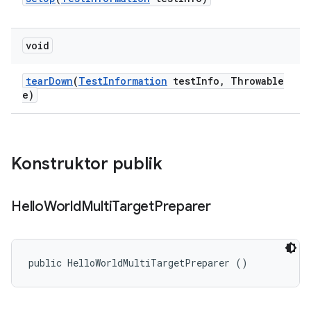
void
tear
Down
(
Test
Information
test
Info
,
Throwable
e)
Konstruktor publik
Hello
World
Multi
Target
Preparer
public HelloWorldMultiTargetPreparer ()