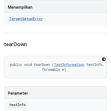
Menampilkan
Target
Setup
Error
tear
Down
public void tearDown (
TestInformation
 testInfo, 

                Throwable e)
Parameter
test
Info