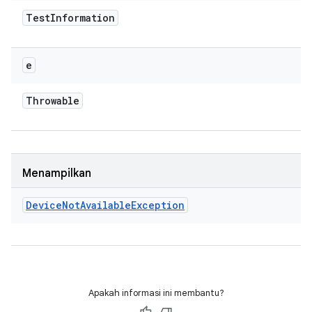
Test
Information
e
Throwable
Menampilkan
Device
Not
Available
Exception
Apakah informasi ini membantu?