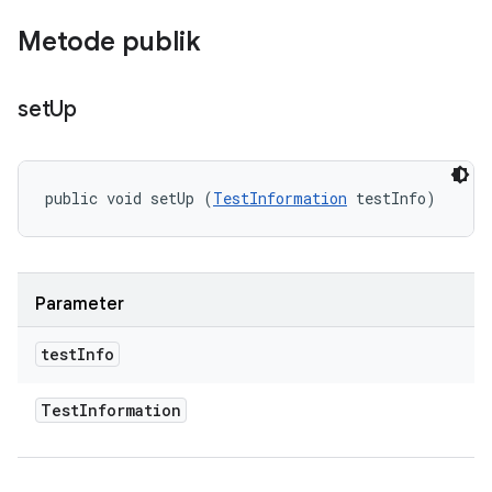
Metode publik
set
Up
public void setUp (
TestInformation
 testInfo)
Parameter
test
Info
Test
Information