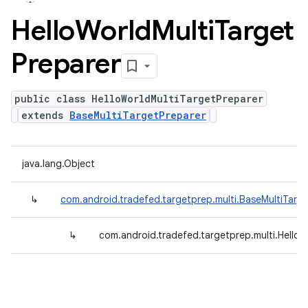
Hello
World
Multi
Target
Preparer
public class HelloWorldMultiTargetPreparer
extends
BaseMultiTargetPreparer
java.lang.Object
↳
com.android.tradefed.targetprep.multi.BaseMultiTarg
↳
com.android.tradefed.targetprep.multi.HelloW