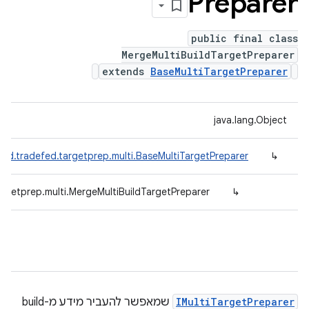
Preparer
public final class
MergeMultiBuildTargetPreparer
extends
BaseMultiTargetPreparer
java.lang.Object
id.tradefed.targetprep.multi.BaseMultiTargetPreparer
↳
rgetprep.multi.MergeMultiBuildTargetPreparer
↳
IMultiTargetPreparer
שמאפשר להעביר מידע מ-build