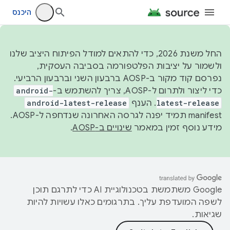
היכנס
החל משנת 2026, כדי להתאים למודל הפיתוח היציב שלנו
ולשמור על יציבות הפלטפורמה בסביבה העסקית,
נפרסם קוד מקור ב-AOSP ברבעון השני וברבעון הרביעי.
כדי ליצור ולתרום ל-AOSP, צריך להשתמש ב-
android-
latest-release
. הענף
android-latest-release
manifest תמיד יפנה לגרסה האחרונה שנדחפה ל-AOSP.
מידע נוסף זמין במאמר
שינויים ב-AOSP
.
‫Google משתמשת בטכנולוגיית AI כדי לתרגם תוכן
לשפה המועדפת עליך. בתרגומים כאלו עשויות להיות
שגיאות.