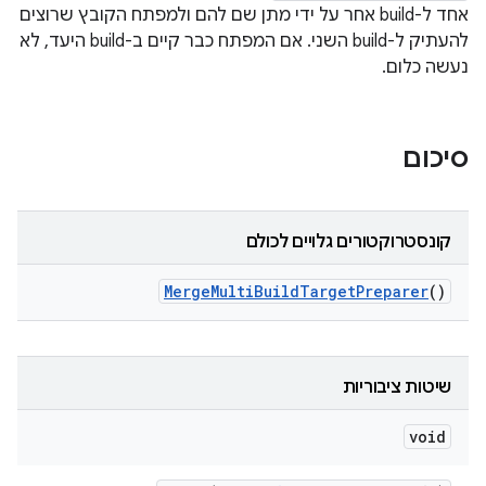
אחד ל-build אחר על ידי מתן שם להם ולמפתח הקובץ שרוצים
להעתיק ל-build השני. אם המפתח כבר קיים ב-build היעד, לא
נעשה כלום.
סיכום
קונסטרוקטורים גלויים לכולם
Merge
Multi
Build
Target
Preparer
()
שיטות ציבוריות
void