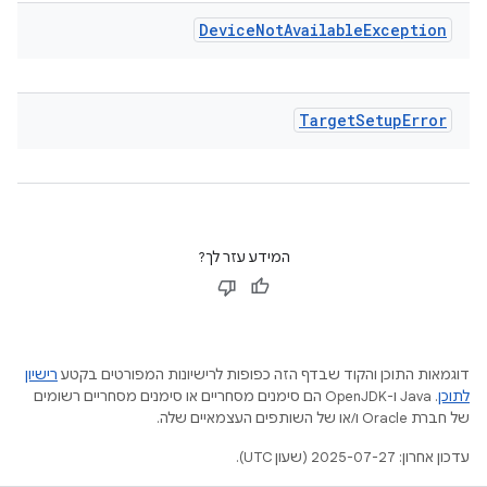
Device
Not
Available
Exception
Target
Setup
Error
המידע עזר לך?
דוגמאות התוכן והקוד שבדף הזה כפופות לרישיונות המפורטים בקטע
רישיון
לתוכן
.‏ Java ו-OpenJDK הם סימנים מסחריים או סימנים מסחריים רשומים
של חברת Oracle ו/או של השותפים העצמאיים שלה.
עדכון אחרון: 2025-07-27 (שעון UTC).