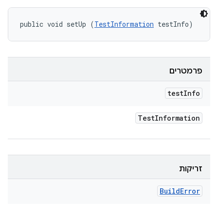
public void setUp (
TestInformation
 testInfo)
פרמטרים
test
Info
Test
Information
זריקות
Build
Error