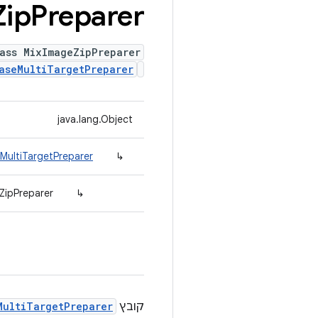
Zip
Preparer
ass MixImageZipPreparer
aseMultiTargetPreparer
java.lang.Object
MultiTargetPreparer
↳
ZipPreparer
↳
קובץ
MultiTargetPreparer