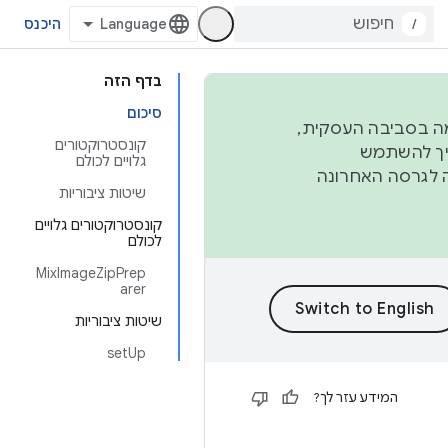
/
היכנס
בדף הזה
סיכום
פורמה בסביבה העסקית,
קונסטרוקטורים
ברבעון השני וברבעון הרביעי. כדי ליצור ולתרום ל-AOSP, צריך להשתמש
גלויים לכולם
ד יפנה לגרסה האחרונה
שיטות ציבוריות
קונסטרוקטורים גלויים
לכולם
MixImageZipPrep
arer
שיטות ציבוריות
setUp
המידע עזר לך?