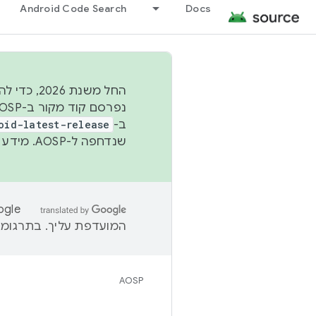
Android Code Search
Docs
החל משנת
ב-
oid-latest-release
שנדחפה ל-AOSP. מידע נוסף זמין במאמר
המועדפת עליך. בתרגומים
AOSP