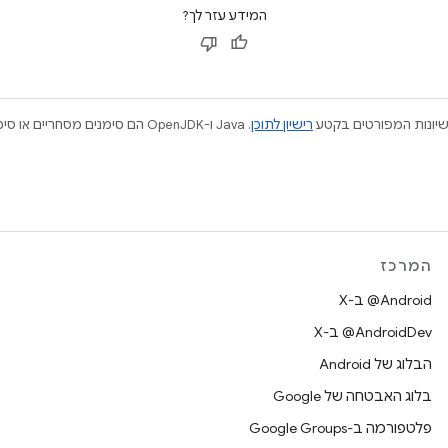
המידע עזר לך?
ישיונות המפורטים בקטע
רישיון לתוכן
המרכז
‫‎@Android ב-X
‫‎@AndroidDev ב-X
הבלוג של Android
בלוג האבטחה של Google
פלטפורמה ב-Google Groups