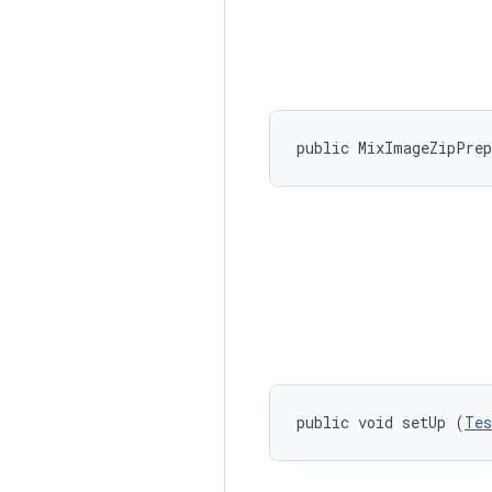
public MixImageZipPre
public void setUp (
Tes