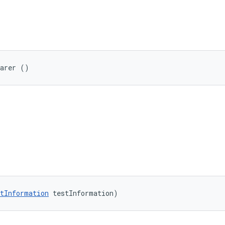
parer ()
tInformation
 testInformation)