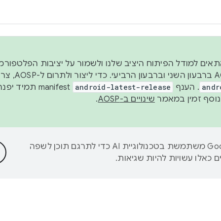
 2026, כדי להתאים למודל הפיתוח היציב שלנו ולשמור על יציבות הפלט
נפרסם קוד מקור ב-AOSP 
andr
. הענף
android-latest-release
manifest תמי
שינויים ב-AOSP
.
‫Google משתמשת בטכנולוגיית AI כדי לתרגם תוכן לשפה
 כאלו עשויות להיות שגיאות.