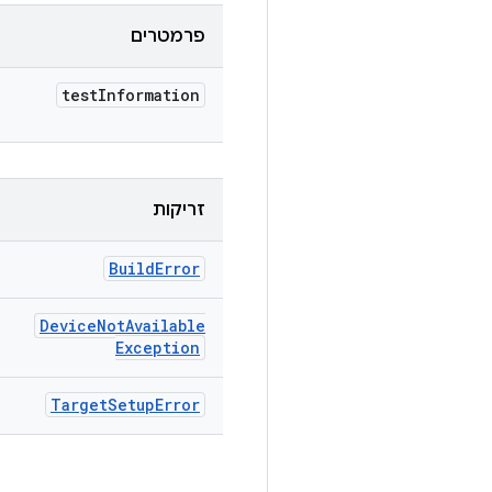
פרמטרים
test
Information
זריקות
Build
Error
Device
Not
Available
Exception
Target
Setup
Error