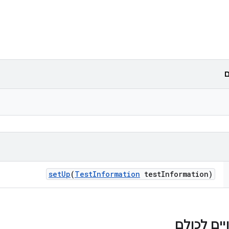
ם
set
Up
(
Test
Information
test
Information)
ים לכולם