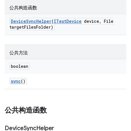
公共构造函数
Device
Sync
Helper
(
ITest
Device
device
,
File
target
Files
Folder)
公共方法
boolean
sync
()
公共构造函数
Device
Sync
Helper