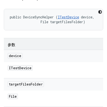
public DeviceSyncHelper (
ITestDevice
 device, 

                File targetFilesFolder)
参数
device
ITest
Device
target
Files
Folder
File