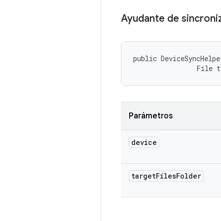
Ayudante de sincroniz
public DeviceSyncHelpe
                File 
Parámetros
device
target
Files
Folder