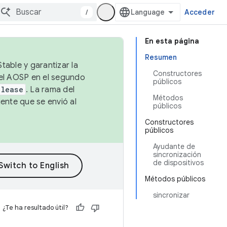
/
Acceder
En esta página
Resumen
table y garantizar la
Constructores
 el AOSP en el segundo
públicos
elease
. La rama del
Métodos
ente que se envió al
públicos
Constructores
públicos
Ayudante de
sincronización
de dispositivos
Métodos públicos
sincronizar
¿Te ha resultado útil?