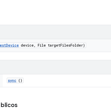
est
Device
device
,
File target
Files
Folder)
sync
()
úblicos