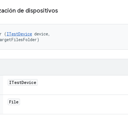
ación de dispositivos
r (
ITestDevice
 device, 

targetFilesFolder)
ITest
Device
File