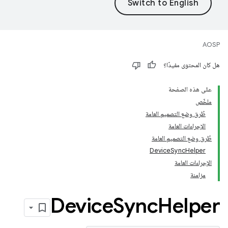
AOSP
هل كان المحتوى مفيدًا؟
على هذه الصفحة
ملخّص
طُرق وضع التصميم العامة
الإجراءات العامة
طُرق وضع التصميم العامة
DeviceSyncHelper
الإجراءات العامة
مزامنة
Device
Sync
Helper