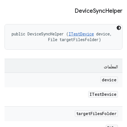
Device
Sync
Helper
public DeviceSyncHelper (
ITestDevice
 device, 

                File targetFilesFolder)
المعلَمات
device
ITest
Device
target
Files
Folder