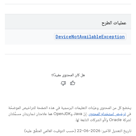
عمليات الطرح
Device
Not
Available
Exception
هل كان المحتوى مفيدًا؟
يخضع كل من المحتوى وعيّنات التعليمات البرمجية في هذه الصفحة للتراخيص الموضحّة
في
ترخيص استخدام المحتوى
. إنّ Java وOpenJDK هما علامتان تجاريتان مسجَّلتان
لشركة Oracle و/أو الشركات التابعة لها.
تاريخ التعديل الأخير: 2026-06-22 (حسب التوقيت العالمي المتفَّق عليه)