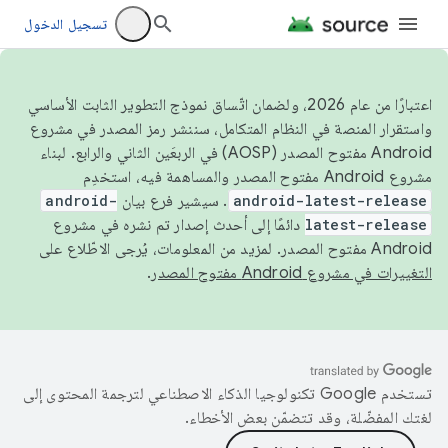
تسجيل الدخول
اعتبارًا من عام 2026، ولضمان اتّساق نموذج التطوير الثابت الأساسي
واستقرار المنصة في النظام المتكامل، سننشر رمز المصدر في مشروع
Android مفتوح المصدر (AOSP) في الربعَين الثاني والرابع. لبناء
مشروع Android مفتوح المصدر والمساهمة فيه، استخدِم
android-latest-release
. سيشير فرع بيان
android-
latest-release
دائمًا إلى أحدث إصدار تم نشره في مشروع
Android مفتوح المصدر. لمزيد من المعلومات، يُرجى الاطّلاع على
التغييرات في مشروع Android مفتوح المصدر
.
تستخدم Google تكنولوجيا الذكاء الاصطناعي لترجمة المحتوى إلى
لغتك المفضّلة، وقد تتضمّن بعض الأخطاء.