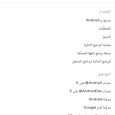
الإصدار
مستودع Android
المتطلّبات
التنزيل
معاينة البرامج الثنائية
نسخة برامج الجهة المصنِّعة
البرامج الثنائية لبرنامج التشغيل
التواصل
حساب ‎@Android على X
حساب ‎@AndroidDev على X
مدوّنة Android
مدوّنة أمان Google