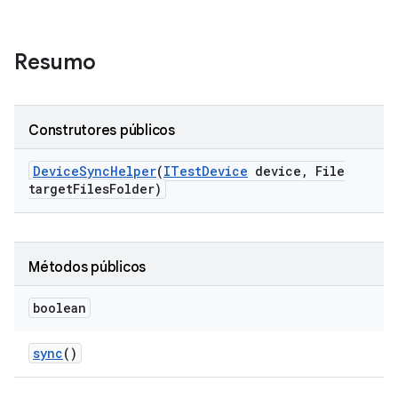
Resumo
Construtores públicos
Device
Sync
Helper
(
ITest
Device
device
,
File
target
Files
Folder)
Métodos públicos
boolean
sync
()