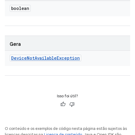
boolean
Gera
Device
Not
Available
Exception
Isso foi útil?
O conteúdo e os exemplos de código nesta página estão sujeitos às
licenças descritas na
Licença de conteúdo
. Java e OpenJDK são