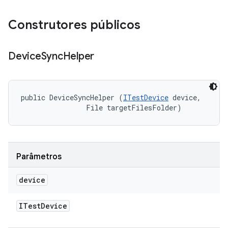
Construtores públicos
Device
Sync
Helper
public DeviceSyncHelper (
ITestDevice
 device, 

                File targetFilesFolder)
Parâmetros
device
ITest
Device