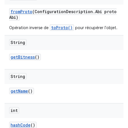
from
Proto
(Configuration
Description
.
Abi proto
Abi)
toProto()
Opération inverse de
pour récupérer l'objet.
String
get
Bitness
()
String
get
Name
()
int
hash
Code
()