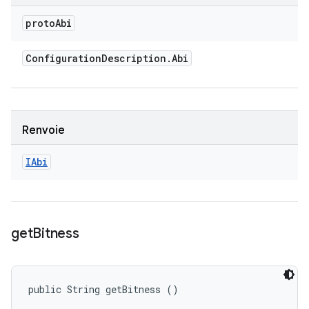
proto
Abi
Configuration
Description
.
Abi
Renvoie
IAbi
get
Bitness
public String getBitness ()