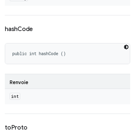
hash
Code
public int hashCode ()
Renvoie
int
to
Proto