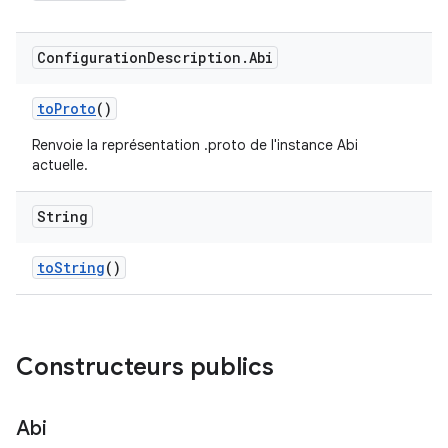
Configuration
Description
.
Abi
to
Proto
()
Renvoie la représentation .proto de l'instance Abi
actuelle.
String
to
String
()
Constructeurs publics
Abi