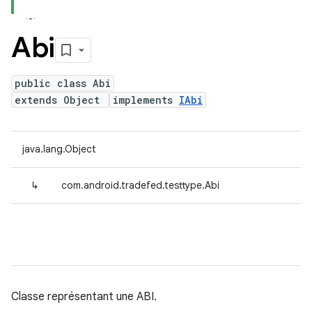
Abi
public class Abi
extends Object
implements
IAbi
java.lang.Object
↳
com.android.tradefed.testtype.Abi
Classe représentant une ABI.