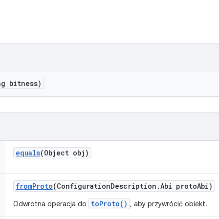
g bitness)
equals
(Object obj)
from
Proto
(Configuration
Description
.
Abi proto
Abi)
toProto()
Odwrotna operacja do
, aby przywrócić obiekt.