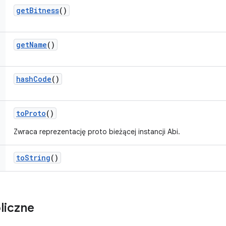
get
Bitness
()
get
Name
()
hash
Code
()
to
Proto
()
Zwraca reprezentację proto bieżącej instancji Abi.
to
String
()
liczne