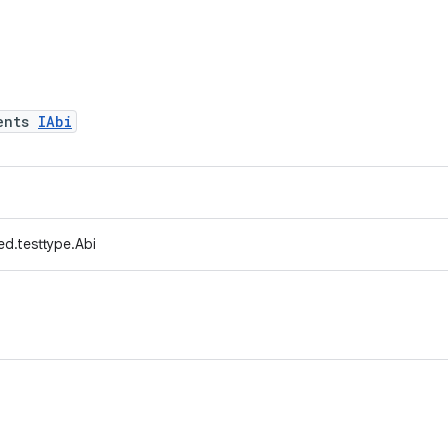
ents
IAbi
d.testtype.Abi