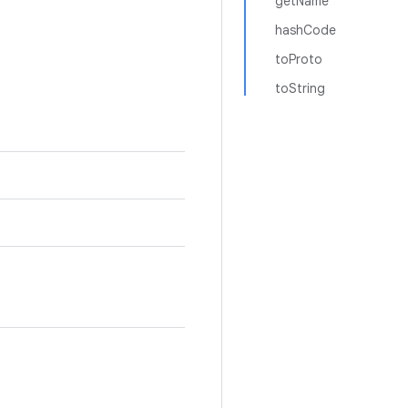
getName
hashCode
toProto
toString