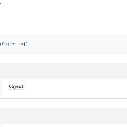
e
 (Object obj)
Object