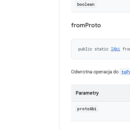
boolean
from
Proto
public static 
IAbi
 fro
Odwrotna operacja do
toP
Parametry
proto
Abi