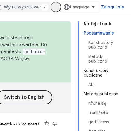
/
Zaloguj się
Na tej stronie
Podsumowanie
wnić stabilność
Konstruktory
zwartym kwartale. Do
publiczne
 manifestu
android-
Metody
 AOSP. Więcej
publiczne
Konstruktory
publiczne
Abi
Metody publiczne
równa się
fromProto
getBitness
kazówki były pomocne?