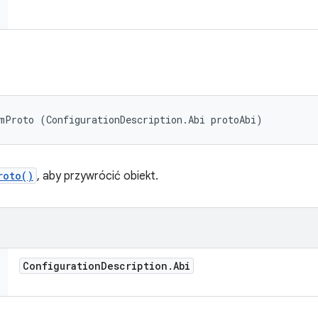
mProto (ConfigurationDescription.Abi protoAbi)
roto()
, aby przywrócić obiekt.
Configuration
Description
.
Abi