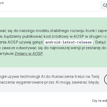
rch
wać się do naszego modelu stabilnego rozwoju trunk i zape
e, będziemy publikować kod źródłowy w AOSP w drugim i c
enia AOSP używaj gałęzi
android-latest-release
. Gałąź
 zawsze odwoływać się do najnowszej wersji przesłanej do
 artykule
Zmiany w AOSP
.
gle używa technologii AI do tłumaczenia treści na Twój
umaczenia wygenerowane przez AI mogą zawierać błędy.
Czy te ws