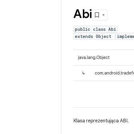
Abi
public class Abi
extends Object
implem
java.lang.Object
↳
com.android.tradefe
Klasa reprezentująca ABI.