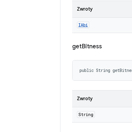
Zwroty
IAbi
get
Bitness
public String getBitne
Zwroty
String