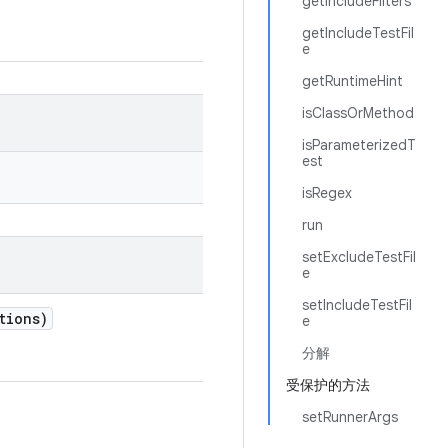
getIncludeFilters
getIncludeTestFil
e
getRuntimeHint
isClassOrMethod
isParameterizedT
est
isRegex
run
setExcludeTestFil
e
setIncludeTestFil
tions)
e
分解
受保护的方法
setRunnerArgs