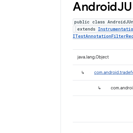
Android
JU
public class AndroidJU
extends
Instrumentati
ITestAnnotationFilterRe
java.lang.Object
↳
com.android.tradef
↳
com.androi