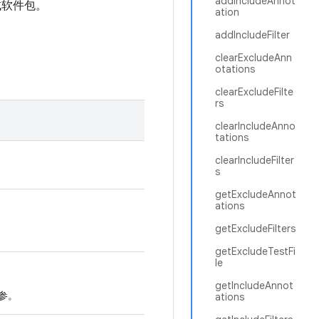
addIncludeAnnot
桩测试软件包。
ation
addIncludeFilter
clearExcludeAnn
otations
clearExcludeFilte
rs
clearIncludeAnno
tations
clearIncludeFilter
s
getExcludeAnnot
ations
getExcludeFilters
getExcludeTestFi
le
getIncludeAnnot
参。
ations