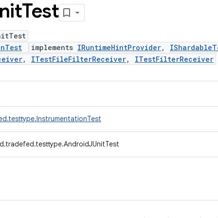
nit
Test
nitTest
onTest
implements
IRuntimeHintProvider
,
IShardableT
ceiver
,
ITestFileFilterReceiver
,
ITestFilterReceiver
ed.testtype.InstrumentationTest
d.tradefed.testtype.AndroidJUnitTest