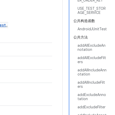
ER_ORDER_KEY
USE_TEST_STOR
AGE_SERVICE
公共构造函数
est
,
AndroidJUnitTest
公共方法
addAllExcludeAn
notation
addAllExcludeFilt
ers
addAllIncludeAnn
otation
addAllIncludeFilt
ers
addExcludeAnno
tation
addExcludeFilter