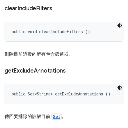
clear
Include
Filters
public void clearIncludeFilters ()
刪除目前追蹤的所有包含篩選器。
get
Exclude
Annotations
public Set<String> getExcludeAnnotations ()
傳回要排除的註解目前
Set
。