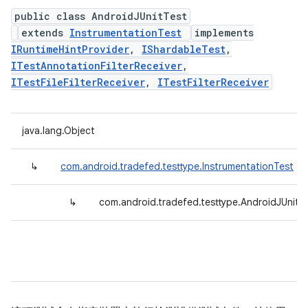
public class AndroidJUnitTest
extends
InstrumentationTest
implements
IRuntimeHintProvider
,
IShardableTest
,
ITestAnnotationFilterReceiver
,
ITestFileFilterReceiver
,
ITestFilterReceiver
java.lang.Object
↳
com.android.tradefed.testtype.InstrumentationTest
↳
com.android.tradefed.testtype.AndroidJUnitT