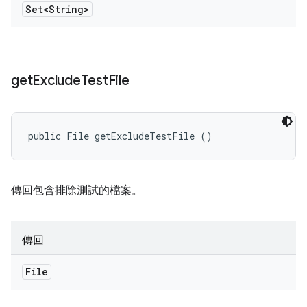
Set<String>
get
Exclude
Test
File
public File getExcludeTestFile ()
傳回包含排除測試的檔案。
傳回
File