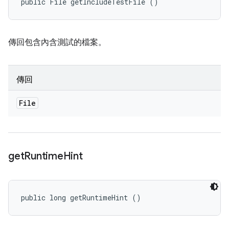
public File getIncludeTestFile ()
傳回包含內含測試的檔案。
傳回
File
get
Runtime
Hint
public long getRuntimeHint ()