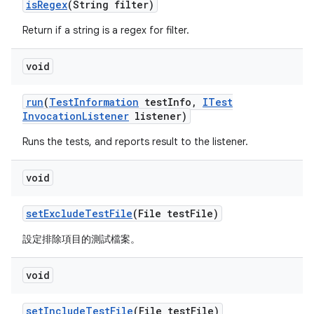
is
Regex
(String filter)
Return if a string is a regex for filter.
void
run
(
Test
Information
test
Info
,
ITest
Invocation
Listener
listener)
Runs the tests, and reports result to the listener.
void
set
Exclude
Test
File
(File test
File)
設定排除項目的測試檔案。
void
set
Include
Test
File
(File test
File)