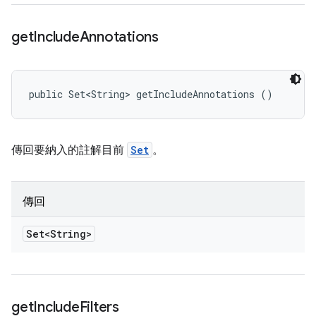
get
Include
Annotations
public Set<String> getIncludeAnnotations ()
傳回要納入的註解目前
Set
。
傳回
Set<String>
get
Include
Filters