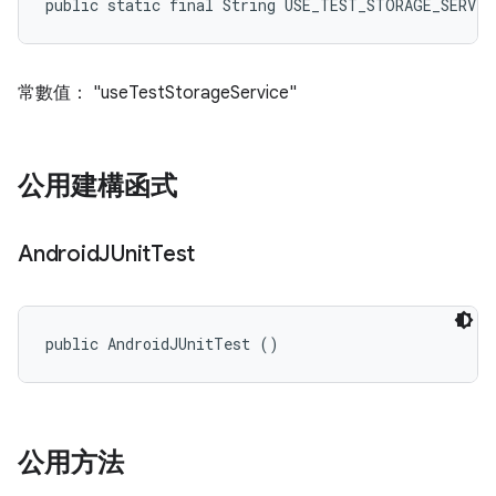
public static final String USE_TEST_STORAGE_SERVIC
常數值： "useTestStorageService"
公用建構函式
Android
JUnit
Test
public AndroidJUnitTest ()
公用方法