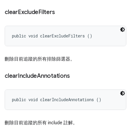
clear
Exclude
Filters
public void clearExcludeFilters ()
刪除目前追蹤的所有排除篩選器。
clear
Include
Annotations
public void clearIncludeAnnotations ()
刪除目前追蹤的所有 include 註解。