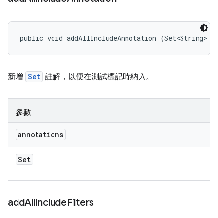
public void addAllIncludeAnnotation (Set<String> a
新增
Set
註解，以便在測試標記時納入。
參數
annotations
Set
add
All
Include
Filters