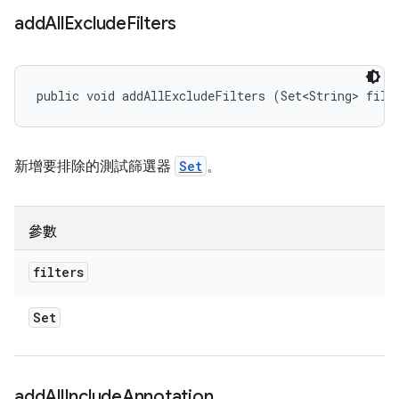
add
All
Exclude
Filters
public void addAllExcludeFilters (Set<String> filt
新增要排除的測試篩選器
Set
。
參數
filters
Set
add
All
Include
Annotation