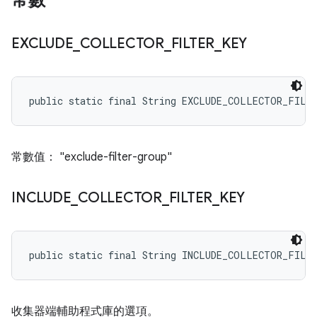
常數
EXCLUDE
_
COLLECTOR
_
FILTER
_
KEY
public static final String EXCLUDE_COLLECTOR_FILT
常數值： "exclude-filter-group"
INCLUDE
_
COLLECTOR
_
FILTER
_
KEY
public static final String INCLUDE_COLLECTOR_FILT
收集器端輔助程式庫的選項。