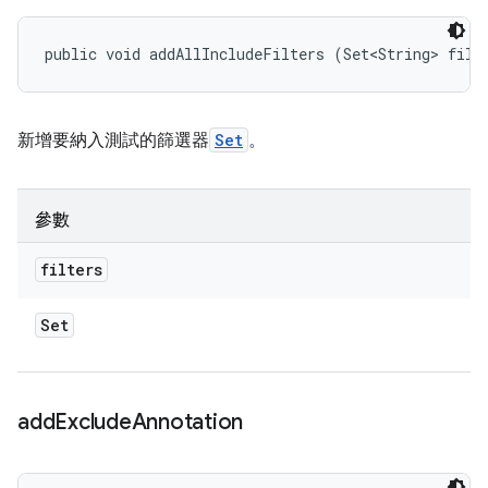
public void addAllIncludeFilters (Set<String> filt
新增要納入測試的篩選器
Set
。
參數
filters
Set
add
Exclude
Annotation