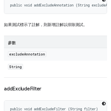
public void addExcludeAnnotation (String excludeAn
如果測試標示了註解，則新增註解以排除測試。
參數
exclude
Annotation
String
add
Exclude
Filter
public void addExcludeFilter (String filter)