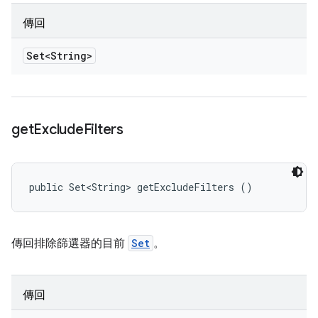
傳回
Set<String>
get
Exclude
Filters
public Set<String> getExcludeFilters ()
傳回排除篩選器的目前
Set
。
傳回