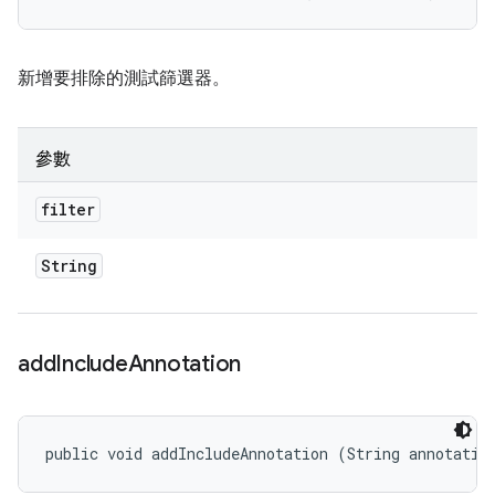
新增要排除的測試篩選器。
參數
filter
String
add
Include
Annotation
public void addIncludeAnnotation (String annotatio