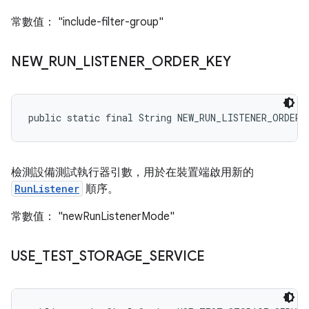
常數值： "include-filter-group"
NEW
_
RUN
_
LISTENER
_
ORDER
_
KEY
public static final String NEW_RUN_LISTENER_ORDER_
檢測設備測試執行器引數，用於在裝置端啟用新的
RunListener
順序。
常數值： "newRunListenerMode"
USE
_
TEST
_
STORAGE
_
SERVICE