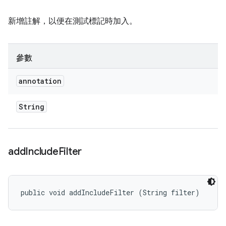
新增註解，以便在測試標記時加入。
參數
annotation
String
add
Include
Filter
public void addIncludeFilter (String filter)