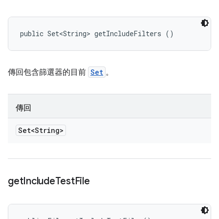
public Set<String> getIncludeFilters ()
傳回包含篩選器的目前
Set
。
傳回
Set<String>
get
Include
Test
File