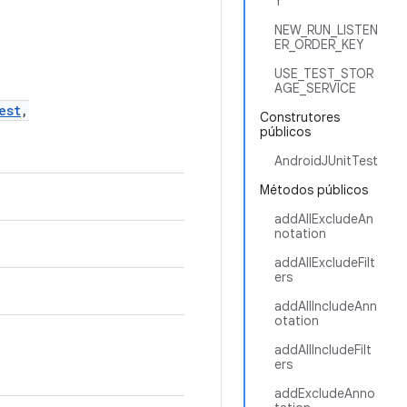
Y
NEW_RUN_LISTEN
ER_ORDER_KEY
USE_TEST_STOR
AGE_SERVICE
est
,
Construtores
públicos
AndroidJUnitTest
Métodos públicos
addAllExcludeAn
notation
addAllExcludeFilt
ers
addAllIncludeAnn
otation
addAllIncludeFilt
ers
addExcludeAnno