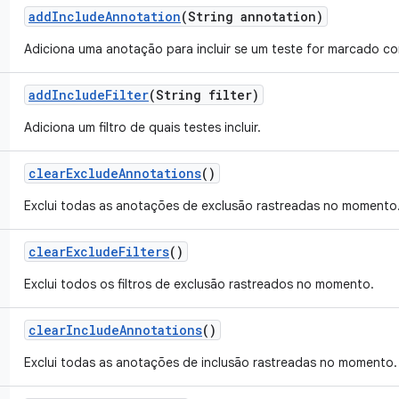
add
Include
Annotation
(String annotation)
Adiciona uma anotação para incluir se um teste for marcado co
add
Include
Filter
(String filter)
Adiciona um filtro de quais testes incluir.
clear
Exclude
Annotations
()
Exclui todas as anotações de exclusão rastreadas no momento
clear
Exclude
Filters
()
Exclui todos os filtros de exclusão rastreados no momento.
clear
Include
Annotations
()
Exclui todas as anotações de inclusão rastreadas no momento.