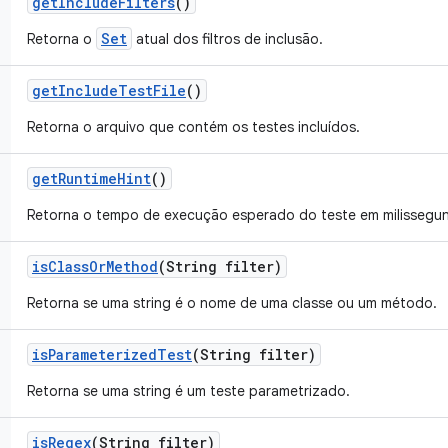
get
Include
Filters
()
Set
Retorna o
atual dos filtros de inclusão.
get
Include
Test
File
()
Retorna o arquivo que contém os testes incluídos.
get
Runtime
Hint
()
Retorna o tempo de execução esperado do teste em milissegu
is
Class
Or
Method
(String filter)
Retorna se uma string é o nome de uma classe ou um método.
is
Parameterized
Test
(String filter)
Retorna se uma string é um teste parametrizado.
is
Regex
(String filter)