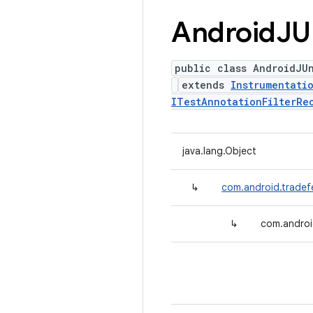
Android
JU
public class AndroidJU
extends
Instrumentati
ITestAnnotationFilterRe
java.lang.Object
↳
com.android.tradef
↳
com.androi