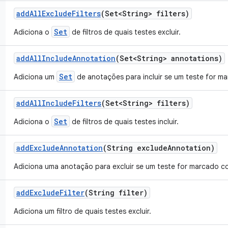
add
All
Exclude
Filters
(Set<String> filters)
Set
Adiciona o
de filtros de quais testes excluir.
add
All
Include
Annotation
(Set<String> annotations)
Set
Adiciona um
de anotações para incluir se um teste for m
add
All
Include
Filters
(Set<String> filters)
Set
Adiciona o
de filtros de quais testes incluir.
add
Exclude
Annotation
(String exclude
Annotation)
Adiciona uma anotação para excluir se um teste for marcado co
add
Exclude
Filter
(String filter)
Adiciona um filtro de quais testes excluir.