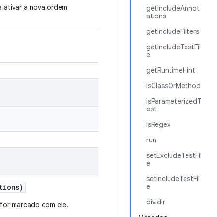
 ativar a nova ordem
getIncludeAnnot
ations
getIncludeFilters
getIncludeTestFil
e
getRuntimeHint
isClassOrMethod
isParameterizedT
est
isRegex
run
setExcludeTestFil
e
setIncludeTestFil
e
tions)
dividir
 for marcado com ele.