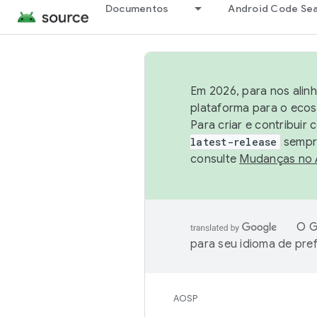
Documentos
Android Code Se
Em 2026, para nos alin
plataforma para o ecos
Para criar e contribuir
latest-release
sempre
consulte
Mudanças no
O G
para seu idioma de pre
AOSP