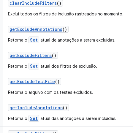
clear
Include
Filters
()
Exclui todos os filtros de inclusão rastreados no momento.
get
Exclude
Annotations
()
Set
Retorna o
atual de anotações a serem excluídas.
get
Exclude
Filters
()
Set
Retorna o
atual dos filtros de exclusão.
get
Exclude
Test
File
()
Retorna o arquivo com os testes excluídos.
get
Include
Annotations
()
Set
Retorna o
atual das anotações a serem incluídas.