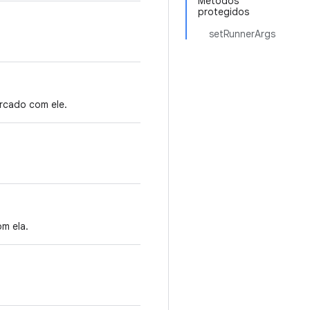
Métodos
protegidos
setRunnerArgs
arcado com ele.
m ela.