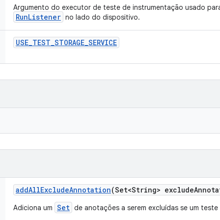
Argumento do executor de teste de instrumentação usado para
RunListener
no lado do dispositivo.
USE
_
TEST
_
STORAGE
_
SERVICE
add
All
Exclude
Annotation
(Set<String> exclude
Annota
Set
Adiciona um
de anotações a serem excluídas se um teste