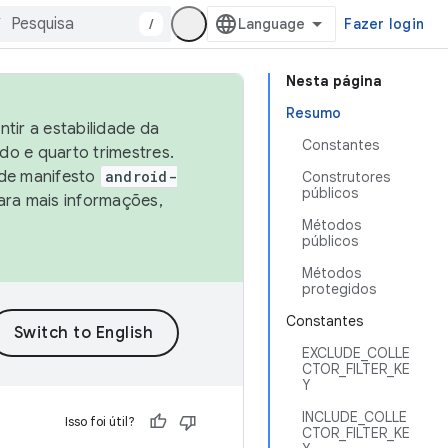
/
Fazer login
Nesta página
Resumo
tir a estabilidade da
Constantes
o e quarto trimestres.
 de manifesto
android-
Construtores
públicos
ara mais informações,
Métodos
públicos
Métodos
protegidos
Constantes
EXCLUDE_COLLE
CTOR_FILTER_KE
Y
INCLUDE_COLLE
Isso foi útil?
CTOR_FILTER_KE