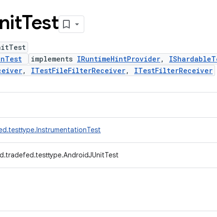
nit
Test
nitTest
onTest
implements
IRuntimeHintProvider
,
IShardableT
ceiver
,
ITestFileFilterReceiver
,
ITestFilterReceiver
ed.testtype.InstrumentationTest
d.tradefed.testtype.AndroidJUnitTest