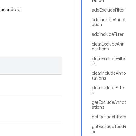
tation
 usando o
addExcludeFilter
addIncludeAnnot
ation
addIncludeFilter
clearExcludeAnn
otations
clearExcludeFilte
rs
clearIncludeAnno
tations
clearIncludeFilter
s
getExcludeAnnot
ations
getExcludeFilters
getExcludeTestFi
le