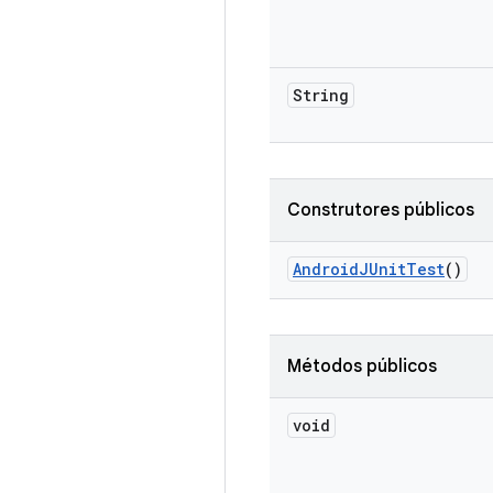
String
Construtores públicos
Android
JUnit
Test
()
Métodos públicos
void