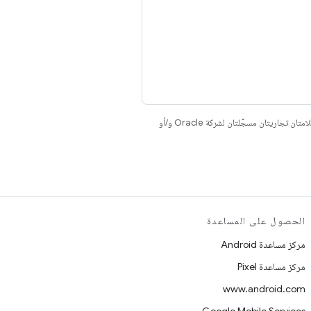
. إنّ Java وOpenJDK هما علامتان تجاريتان مسجَّلتان لشركة Oracle و/أو
الحصول على المساعدة
مركز مساعدة Android
مركز مساعدة Pixel
www.android.com