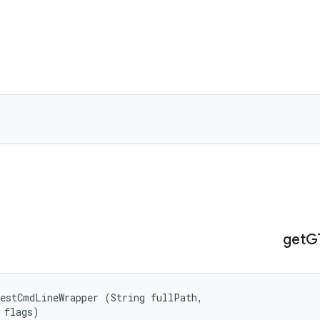
get
G
estCmdLineWrapper (String fullPath, 

 flags)