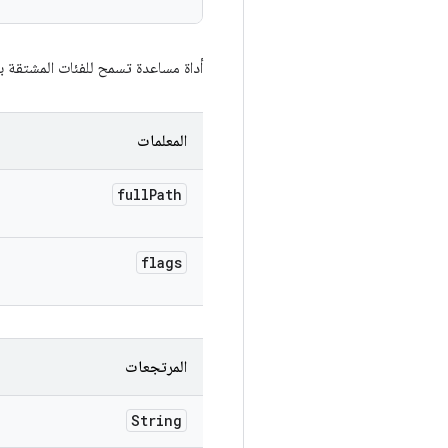
أداة مساعدة تسمح للفئات المشتقة بتغليف أمر gtest ضمن أداة أخرى (chroot وrace
المعلمات
full
Path
flags
المرتجعات
String