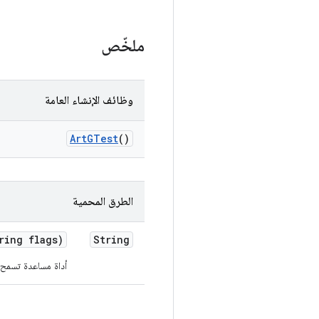
ملخّص
وظائف الإنشاء العامة
Art
GTest
()
الطرق المحمية
ing flags)
String
أداة مساعدة تسمح للفئات المشتقة بتغليف أ