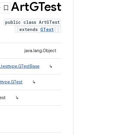
Art
GTest
public class ArtGTest
extends
GTest
java.lang.Object
.testtype.GTestBase
↳
ttype.GTest
↳
est
↳