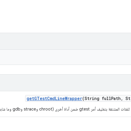
get
GTest
Cmd
Line
Wrapper
(String full
Path
,
Str
مر gtest ضمن أداة أخرى (chroot وstrace وgdb وما شابه ذلك).