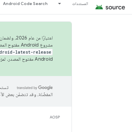
المستندات
Android Code Search
اعتبارًا من
مشروع Android مفتوح المصدر (AOSP) في الربعَين الثاني والرابع. لبناء مشروع Android مفتوح المصدر والمساهمة فيه، استخدِم
droid-latest-release
Android مفتوح المصدر. لمزيد من المعلومات، يُرجى الاطّلاع على
المفضّلة، وقد تتضمّن بعض الأ
AOSP