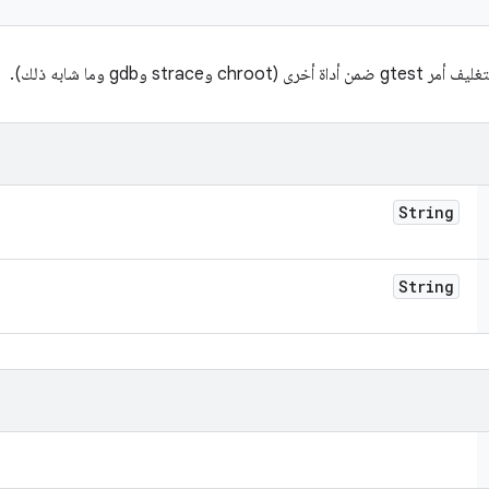
st وgdb وما شابه ذلك).
String
String