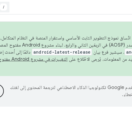
/
 عام 2026، ولضمان اتّساق نموذج التطوير الثابت الأساسي واستقرار المنصة في النظام المت
an
. سيشير فرع بيان
android-latest-release
دائمًا إلى أحدث إ
التغييرات في مشروع Android مفتوح المصدر
تستخدم Google تكنولوجيا الذكاء الاصطناعي لترجمة المحتوى إلى لغتك
خطاء.