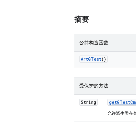
摘要
公共构造函数
Art
GTest
()
受保护的方法
String
get
GTest
Cm
允许派生类在某些