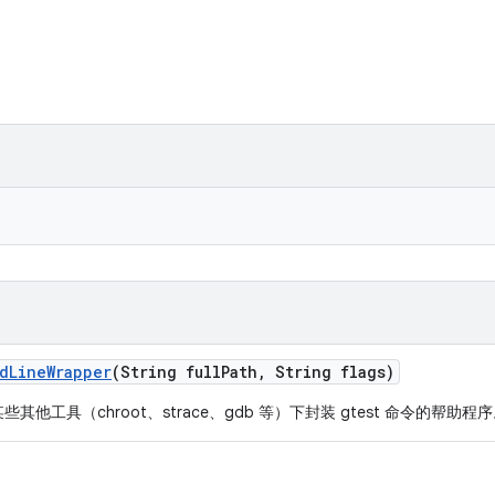
d
Line
Wrapper
(String full
Path
,
String flags)
其他工具（chroot、strace、gdb 等）下封装 gtest 命令的帮助程