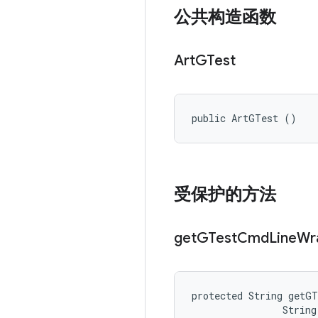
公共构造函数
Art
GTest
public ArtGTest ()
受保护的方法
get
GTest
Cmd
Line
Wr
protected String getGT
                String