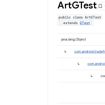
Art
GTest
public class ArtGTest
extends
GTest
java.lang.Object
↳
com.android.tradef
↳
com.androi
↳
co