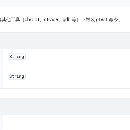
具（chroot、strace、gdb 等）下封装 gtest 命令。
String
String