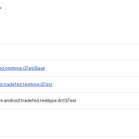
ed.testtype.GTestBase
d.tradefed.testtype.GTest
m.android.tradefed.testtype.ArtGTest