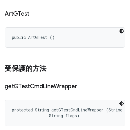
Art
GTest
public ArtGTest ()
受保護的方法
get
GTest
Cmd
Line
Wrapper
protected String getGTestCmdLineWrapper (String ful
                String flags)