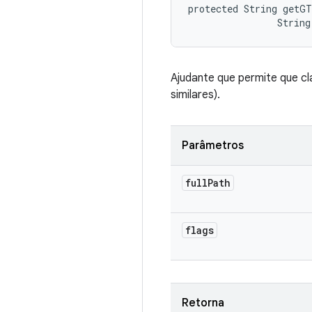
protected String getGT
                String
Ajudante que permite que c
similares).
Parâmetros
full
Path
flags
Retorna