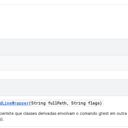
d
Line
Wrapper
(String full
Path
,
String flags)
permite que classes derivadas envolvam o comando gtest em outra 
s).