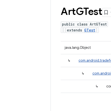
Art
GTest
public class ArtGTest
extends
GTest
java.lang.Object
↳
com.android.tradef
↳
com.androi
↳
co