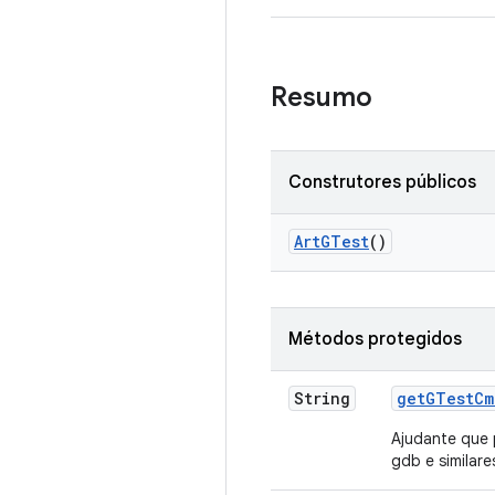
Resumo
Construtores públicos
Art
GTest
()
Métodos protegidos
String
get
GTest
Cm
Ajudante que 
gdb e similare