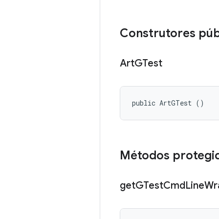
Construtores púb
Art
GTest
public ArtGTest ()
Métodos protegi
get
GTest
Cmd
Line
Wr