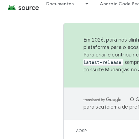
Documentos
Android Code Se
Em 2026, para nos alin
plataforma para o ecos
Para criar e contribuir
latest-release
sempre
consulte
Mudanças no
O G
para seu idioma de pre
AOSP