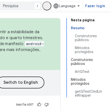
/
Fazer login
Nesta página
Resumo
tir a estabilidade da
Construtores
o e quarto trimestres.
públicos
 de manifesto
android-
Métodos
ara mais informações,
protegidos
Construtores
públicos
ArtGTest
Métodos
protegidos
getGTestCmdLin
eWrapper
Isso foi útil?