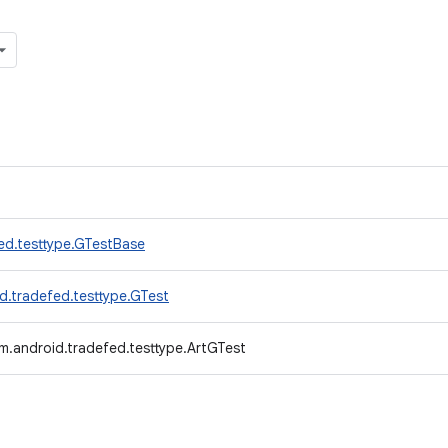
ed.testtype.GTestBase
d.tradefed.testtype.GTest
m.android.tradefed.testtype.ArtGTest