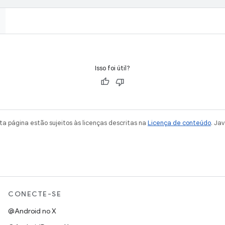
Isso foi útil?
a página estão sujeitos às licenças descritas na
Licença de conteúdo
. Ja
CONECTE-SE
@Android no X