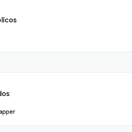
licos
dos
apper