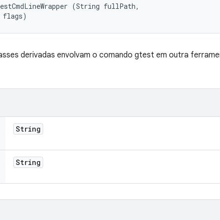
estCmdLineWrapper (String fullPath, 

 flags)
lasses derivadas envolvam o comando gtest em outra ferramen
String
String