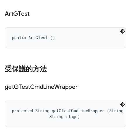
Art
GTest
public ArtGTest ()
受保護的方法
get
GTest
Cmd
Line
Wrapper
protected String getGTestCmdLineWrapper (String ful
                String flags)