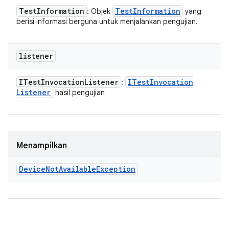
Test
Information
Test
Information
: Objek
yang
berisi informasi berguna untuk menjalankan pengujian.
listener
ITest
Invocation
Listener
ITest
Invocation
:
Listener
hasil pengujian
Menampilkan
Device
Not
Available
Exception