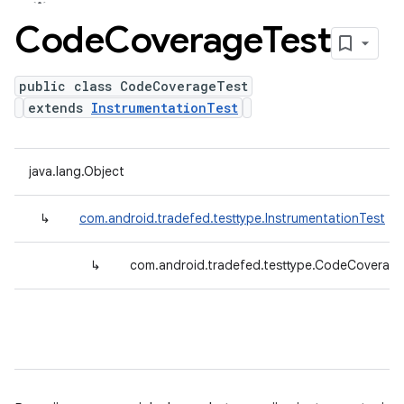
Code
Coverage
Test
public class CodeCoverageTest
extends
InstrumentationTest
java.lang.Object
↳
com.android.tradefed.testtype.InstrumentationTest
↳
com.android.tradefed.testtype.CodeCoverag