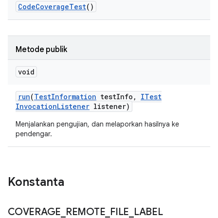
Code
Coverage
Test
()
Metode publik
void
run
(
Test
Information
test
Info
,
ITest
Invocation
Listener
listener)
Menjalankan pengujian, dan melaporkan hasilnya ke
pendengar.
Konstanta
COVERAGE
_
REMOTE
_
FILE
_
LABEL