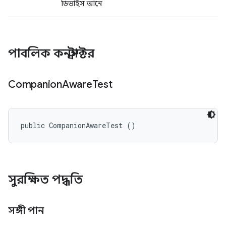
ডিভাইস আনে
পাবলিক কনস্ট্রাক্টর
Companion
Aware
Test
public CompanionAwareTest ()
সুরক্ষিত পদ্ধতি
সঙ্গী পান