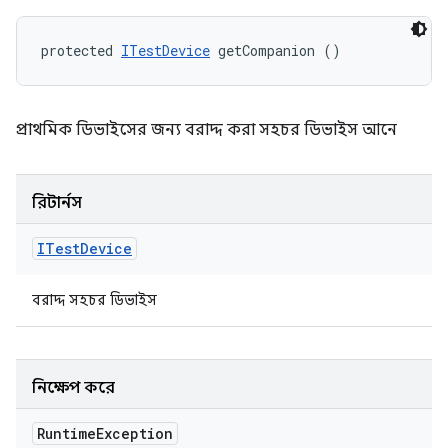
protected 
ITestDevice
 getCompanion ()
প্রাথমিক ডিভাইসের জন্য বরাদ্দ করা সহচর ডিভাইস আনে
রিটার্নস
ITest
Device
বরাদ্দ সহচর ডিভাইস
নিক্ষেপ করে
Runtime
Exception