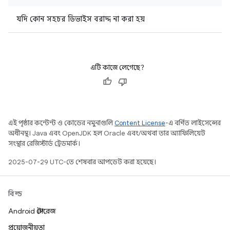
যদি কোন সহচর ডিভাইস বরাদ্দ না করা হয়
এটি কাজে লেগেছে?
এই পৃষ্ঠার কন্টেন্ট ও কোডের নমুনাগুলি
Content License
-এ বর্ণিত লাইসেন্সের
অধীনস্থ। Java এবং OpenJDK হল Oracle এবং/অথবা তার অ্যাফিলিয়েট
সংস্থার রেজিস্টার্ড ট্রেডমার্ক।
2025-07-29 UTC-তে শেষবার আপডেট করা হয়েছে।
বিল্ড
Android স্টোরেজ
প্রয়োজনীয়তা