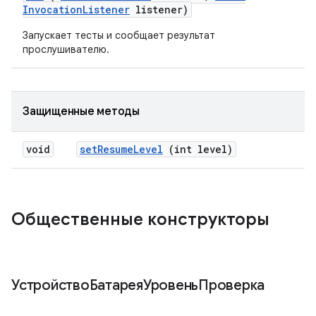
Invocation
Listener
listener)
Запускает тесты и сообщает результат
прослушивателю.
Защищенные методы
void
set
Resume
Level
(int level)
Общественные конструкторы
УстройствоБатареяУровеньПроверка