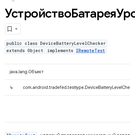
УстройствоБатареяУр
public class DeviceBatteryLevelChecker
extends Object
implements
IRemoteTest
java.lang.Объект
↳
com.android.tradefed.testtype.DeviceBatteryLevelCheck