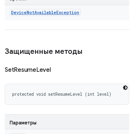
Device
Not
Available
Exception
Защищенные методы
Set
Resume
Level
protected void setResumeLevel (int level)
Параметры