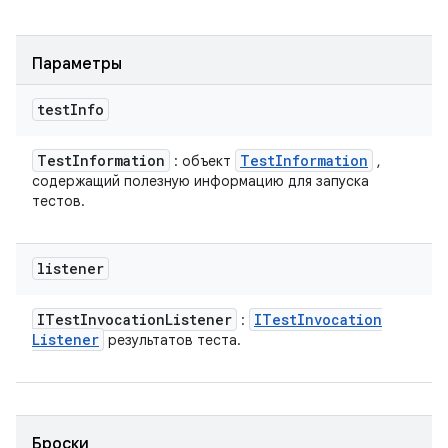
Параметры
test
Info
Test
Information
Test
Information
: объект
,
содержащий полезную информацию для запуска
тестов.
listener
ITest
Invocation
Listener
ITest
Invocation
:
Listener
результатов теста.
Броски