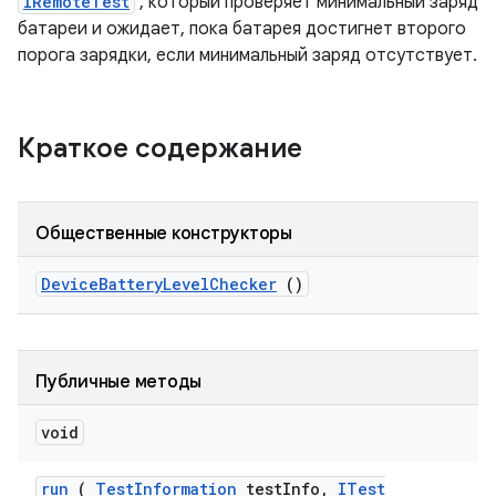
IRemoteTest
, который проверяет минимальный заряд
батареи и ожидает, пока батарея достигнет второго
порога зарядки, если минимальный заряд отсутствует.
Краткое содержание
Общественные конструкторы
Device
Battery
Level
Checker
()
Публичные методы
void
run
(
Test
Information
test
Info
,
ITest