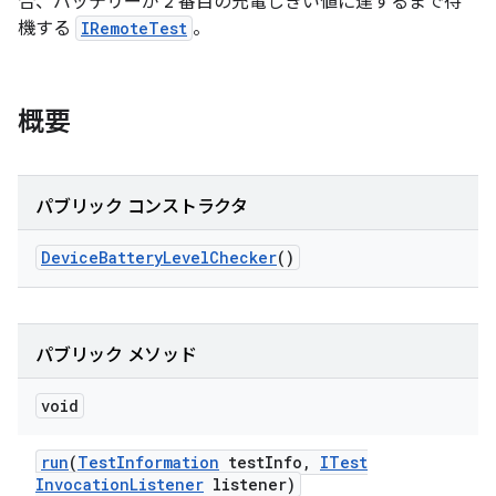
合、バッテリーが 2 番目の充電しきい値に達するまで待
機する
IRemoteTest
。
概要
パブリック コンストラクタ
Device
Battery
Level
Checker
()
パブリック メソッド
void
run
(
Test
Information
test
Info
,
ITest
Invocation
Listener
listener)