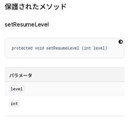
保護されたメソッド
set
Resume
Level
protected void setResumeLevel (int level)
パラメータ
level
int