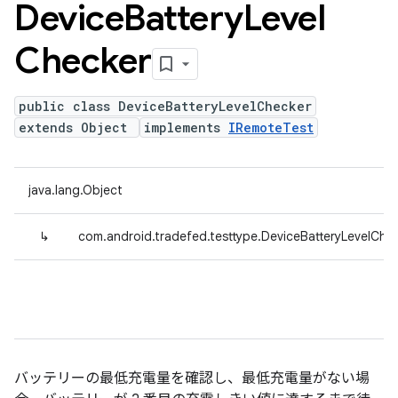
Device
Battery
Level
Checker
public class DeviceBatteryLevelChecker
extends Object
implements
IRemoteTest
java.lang.Object
↳
com.android.tradefed.testtype.DeviceBatteryLevelChe
バッテリーの最低充電量を確認し、最低充電量がない場