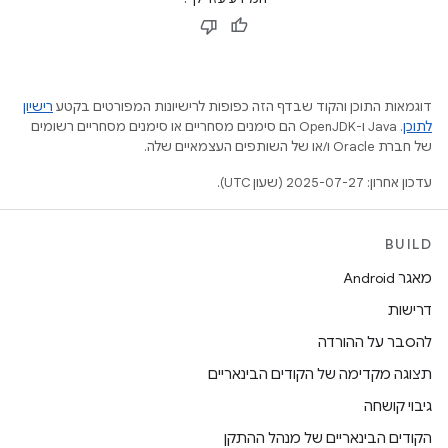
דוגמאות התוכן והקוד שבדף הזה כפופות לרישיונות המפורטים בקטע
רישיון
לתוכן
.‏ Java ו-OpenJDK הם סימנים מסחריים או סימנים מסחריים רשומים
של חברת Oracle ו/או של השותפים העצמאיים שלה.
עדכון אחרון: 2025-07-27 (שעון UTC).
BUILD
מאגר Android
דרישות
להסבר על ההורדה
תצוגה מקדימה של הקודים הבינאריים
גיבוי קושחה
הקודים הבינאריים של מנהל ההתקן