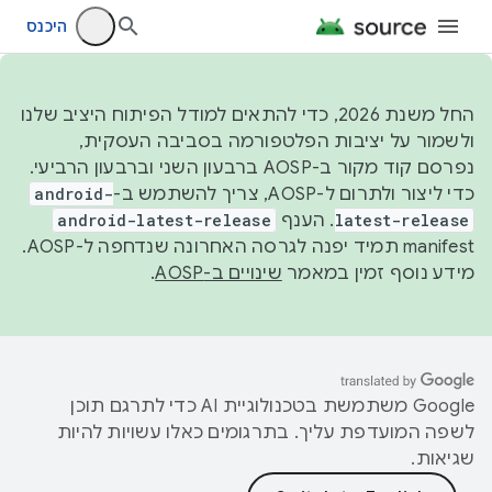
היכנס
החל משנת 2026, כדי להתאים למודל הפיתוח היציב שלנו
ולשמור על יציבות הפלטפורמה בסביבה העסקית,
נפרסם קוד מקור ב-AOSP ברבעון השני וברבעון הרביעי.
כדי ליצור ולתרום ל-AOSP, צריך להשתמש ב-
android-
latest-release
. הענף
android-latest-release
manifest תמיד יפנה לגרסה האחרונה שנדחפה ל-AOSP.
מידע נוסף זמין במאמר
שינויים ב-AOSP
.
‫Google משתמשת בטכנולוגיית AI כדי לתרגם תוכן
לשפה המועדפת עליך. בתרגומים כאלו עשויות להיות
שגיאות.