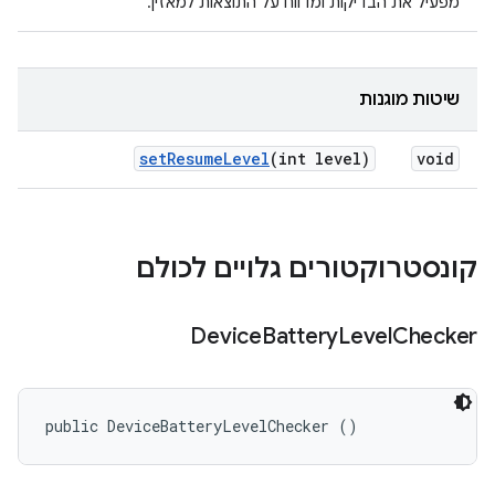
מפעיל את הבדיקות ומדווח על התוצאות למאזין.
שיטות מוגנות
set
Resume
Level
(int level)
void
קונסטרוקטורים גלויים לכולם
Device
Battery
Level
Checker
public DeviceBatteryLevelChecker ()