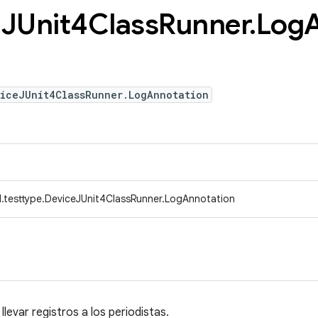
o
JUnit4Class
Runner
.
Log
viceJUnit4ClassRunner.LogAnnotation
.testtype.DeviceJUnit4ClassRunner.LogAnnotation
levar registros a los periodistas.