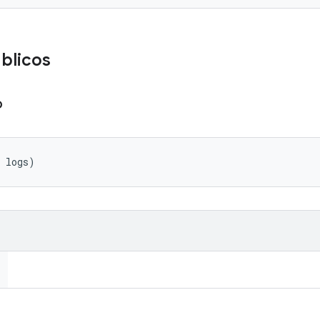
úblicos
o
 logs)