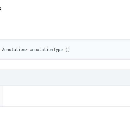
s
 Annotation> annotationType ()