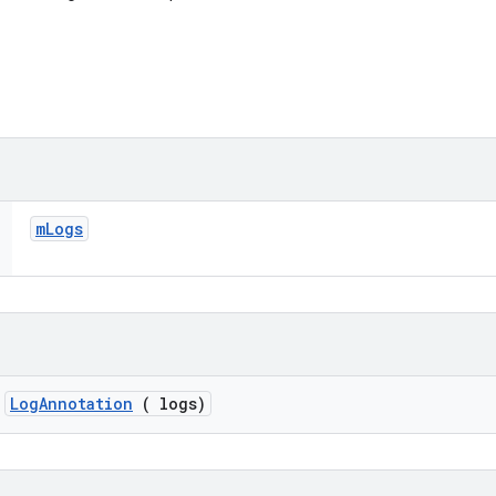
m
Logs
LogAnnotation
( logs)