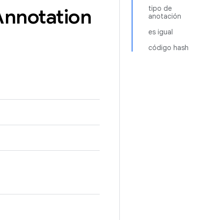
tipo de
Annotation
anotación
es igual
código hash