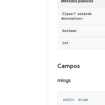
Métodos públicos
Class<? extends
Annotation>
boolean
int
Campos
mlogs
public 
 mLogs