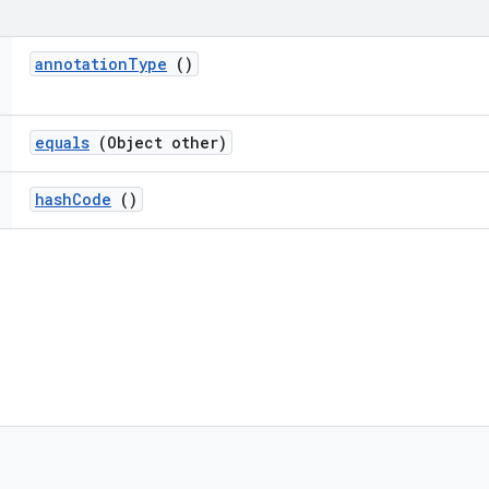
annotation
Type
()
equals
(Object other)
hash
Code
()