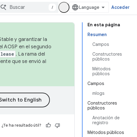
/
Acceder
En esta página
Resumen
table y garantizar la
Campos
 el AOSP en el segundo
elease
. La rama del
Constructores
públicos
ente que se envió al
Métodos
públicos
Campos
mlogs
Constructores
públicos
Anotación de
registro
¿Te ha resultado útil?
Métodos públicos