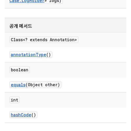
Case
.
Log
Holder
> logs)
공개 메서드
Class<? extends Annotation>
annotation
Type
()
boolean
equals
(Object other)
int
hash
Code
()