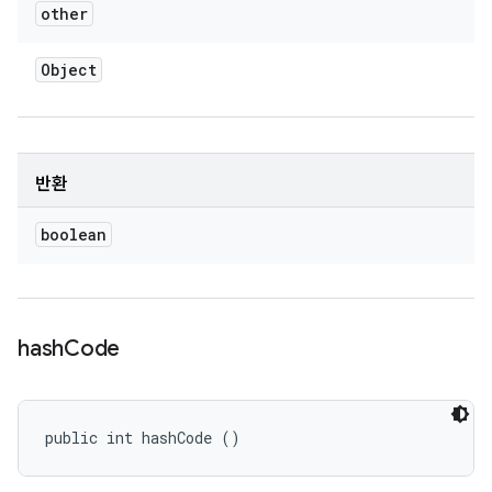
other
Object
반환
boolean
hash
Code
public int hashCode ()