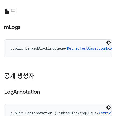
필드
m
Logs
public LinkedBlockingQueue<
MetricTestCase.LogHolde
공개 생성자
Log
Annotation
public LogAnnotation (LinkedBlockingQueue<
MetricTe