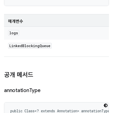
매개변수
logs
Linked
Blocking
Queue
공개 메서드
annotation
Type
public Class<? extends Annotation> annotationType 