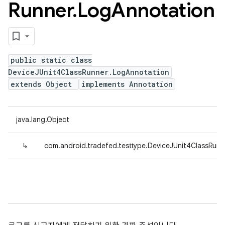
Runner
.
Log
Annotation
public static class
DeviceJUnit4ClassRunner.LogAnnotation
extends Object
implements Annotation
java.lang.Object
↳
com.android.tradefed.testtype.DeviceJUnit4ClassRun