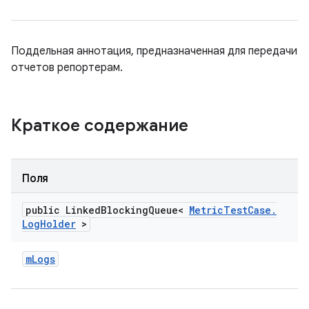
Поддельная аннотация, предназначенная для передачи
отчетов репортерам.
Краткое содержание
Поля
public Linked
Blocking
Queue<
Metric
Test
Case
.
Log
Holder
>
m
Logs