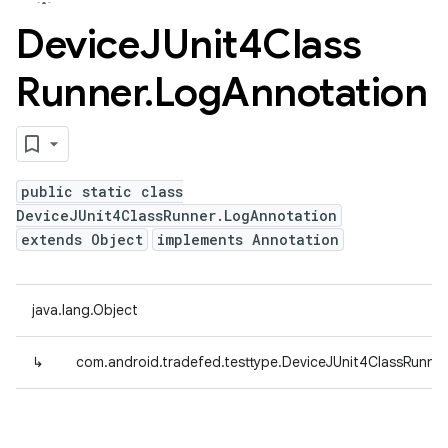
Device
JUnit4Class
Runner
.
Log
Annotation
public static class
DeviceJUnit4ClassRunner.LogAnnotation
extends Object
implements Annotation
java.lang.Object
↳
com.android.tradefed.testtype.DeviceJUnit4ClassRunne