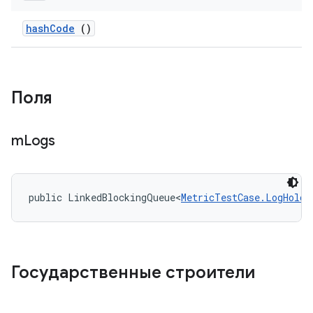
hash
Code
()
Поля
m
Logs
public LinkedBlockingQueue<
MetricTestCase.LogHolde
Государственные строители