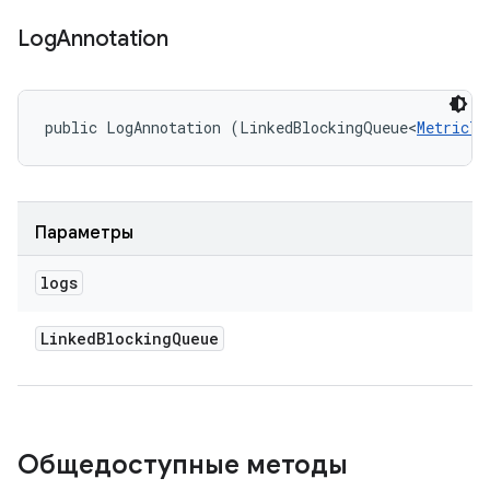
Log
Annotation
public LogAnnotation (LinkedBlockingQueue<
MetricTe
Параметры
logs
Linked
Blocking
Queue
Общедоступные методы