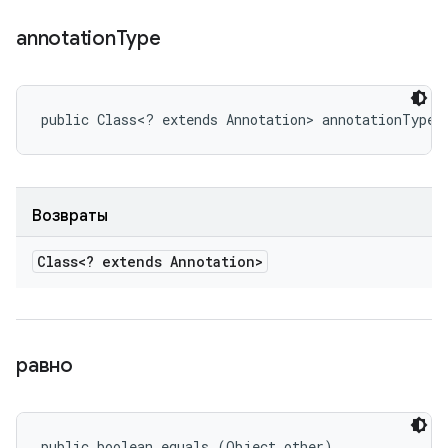
annotation
Type
public Class<? extends Annotation> annotationType 
Возвраты
Class<? extends Annotation>
равно
public boolean equals (Object other)