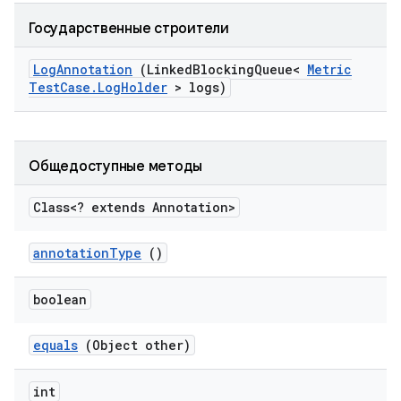
Государственные строители
Log
Annotation
(Linked
Blocking
Queue<
Metric
Test
Case
.
Log
Holder
> logs)
Общедоступные методы
Class<? extends Annotation>
annotation
Type
()
boolean
equals
(Object other)
int