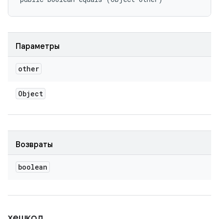
Параметры
other
Object
Возвраты
boolean
хешкод